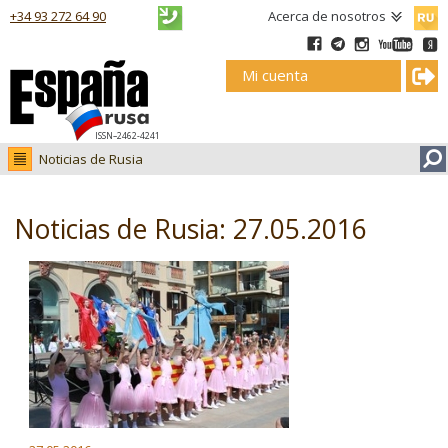
Русск
+34 93 272 64 90
Acerca de nosotros
Mi cuenta
ISSN–2462-4241
Noticias de Rusia
Noticias de Rusia
Fotos
Noticias de Rusia: 27.05.2016
Ruso.tv