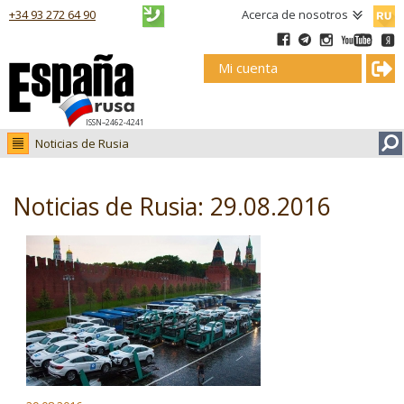
Русск
+34 93 272 64 90
Acerca de nosotros
Mi cuenta
ISSN–2462-4241
Noticias de Rusia
Noticias de Rusia
Fotos
Noticias de Rusia: 29.08.2016
Ruso.tv