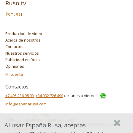
Ruso.tv
Ish.su
Producción de video
Acerca de nosotros
Contactos
Nuestros servicios
Publicidad en Ruso
Opiniones
Mi cuenta
Contactos
+7 495 236 98 99
,
+34 932 726 490
de lunes a viernes
info@espanarusa.com
Condiciones de uso
Politica de cookies
Política de privacidad para usuarios de la UE
Al usar España Rusa, aceptas
Cómo usa Google los datos cuando utilizas las aplicaciones o los sitios web
de nuestros partners
Copyright ©2007-2026 Espana Rusa