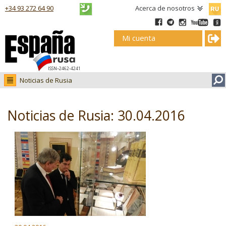
Русск
+34 93 272 64 90
Acerca de nosotros
Mi cuenta
ISSN–2462-4241
Noticias de Rusia
Noticias de Rusia
Fotos
Noticias de Rusia: 30.04.2016
Ruso.tv