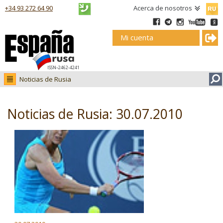
Русск
+34 93 272 64 90
Acerca de nosotros
Mi cuenta
ISSN–2462-4241
Noticias de Rusia
Noticias de Rusia
Fotos
Noticias de Rusia: 30.07.2010
Ruso.tv