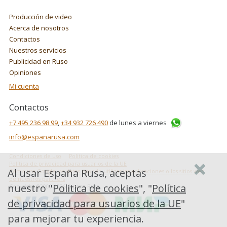
Producción de video
Acerca de nosotros
Contactos
Nuestros servicios
Publicidad en Ruso
Opiniones
Mi cuenta
Contactos
+7 495 236 98 99
,
+34 932 726 490
de lunes a viernes
info@espanarusa.com
Condiciones de uso
Politica de cookies
Política de privacidad para usuarios de la UE
Al usar España Rusa, aceptas
Cómo usa Google los datos cuando utilizas las aplicaciones o los sitios web
de nuestros partners
nuestro "
Politica de cookies
", "
Política
Copyright ©2007-2026 Espana Rusa
de privacidad para usuarios de la UE
"
para mejorar tu experiencia.