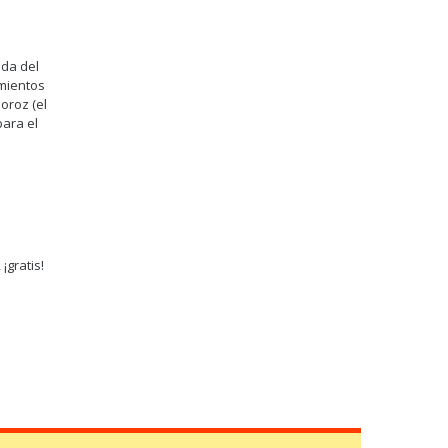
nda del
imientos
Moroz (el
para el
¡gratis!