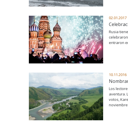
02.01.2017
Celebrac
Rusia tien
celebraron
entraron en
10.11.2016
Nombraro
Los lectore
aventura. 
votos, Kare
noviembre