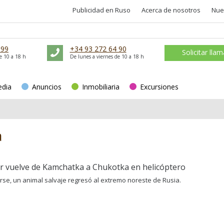
Publicidad en Ruso
Acerca de nosotros
Nue
 99
+34 93 272 64 90
Solicitar lla
e 10 a 18 h
De lunes a viernes de 10 a 18 h
edia
Anuncios
Inmobiliaria
Excursiones
a
r vuelve de Kamchatka a Chukotka en helicóptero
rse, un animal salvaje regresó al extremo noreste de Rusia.