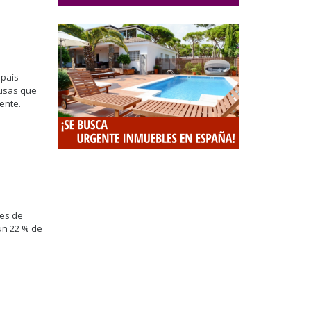
 país
rusas que
iente.
jes de
un 22 % de