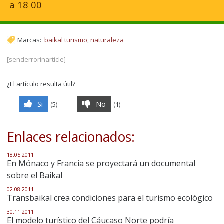
a 18 00
Marcas:
baikal turismo
,
naturaleza
[senderrorinarticle]
¿El artículo resulta útil?
Si
No
(
5
)
(
1
)
Enlaces relacionados:
18.05.2011
En Mónaco y Francia se proyectará un documental
sobre el Baikal
02.08.2011
Transbaikal crea condiciones para el turismo ecológico
30.11.2011
El modelo turístico del Cáucaso Norte podría