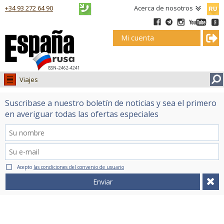
Русск
+34 93 272 64 90
Acerca de nosotros
Mi cuenta
ISSN–2462-4241
Viajes
Visados
Suscribase a nuestro boletín de noticias y sea el primero
Viajes
en averiguar todas las ofertas especiales
Inmobiliaria
Mercado ruso
Caviar
Acepto
las condiciones del convenio de usuario
Tramites
Enviar
Clases
Traducciones
Rusos