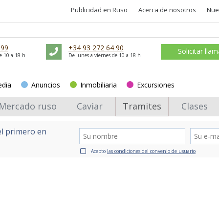
Publicidad en Ruso
Acerca de nosotros
Nue
 99
+34 93 272 64 90
Solicitar lla
e 10 a 18 h
De lunes a viernes de 10 a 18 h
edia
Anuncios
Inmobiliaria
Excursiones
Mercado ruso
Caviar
Tramites
Clases
el primero en
Acepto
las condiciones del convenio de usuario