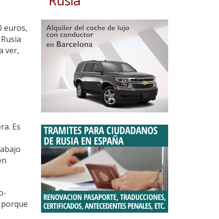
Rusia
0 euros,
 Rusia
a ver,
ra. Es
rabajo
en
o-
o porque