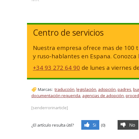
Centro de servicios
Nuestra empresa ofrece mas de 100 ti
y ruso-hablantes en Espana. Conozca la
+34 93 272 64 90
de lunes a viernes d
Marcas:
traducción
,
legislación
,
adopción
,
padres
,
bu
documentación requerida
,
agencias de adopción
,
proced
[senderrorinarticle]
Si
No
¿El artículo resulta útil?
(
0
)