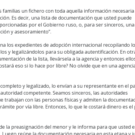
s familias un fichero con toda aquella información necesaria
ción. Es decir, una lista de documentación que usted puede
orcionadas por el Gobierno ruso, o, para ser sinceros, una 
ación y asesoramiento”.
na los expedientes de adopción internacional recopilando l
s y legalizándolos para su obligada autentificación. En otr
mentación de la lista, llevársela a la agencia y entonces ello
ostará eso si lo
hace por libre
? No olvide que en una agencia
completo y legalizado, lo envían a su representante en el pa
la autoridad competente. Seamos sinceros, las autoridades
 trabajan con las personas físicas y admiten la documenta
ámite por vía libre. Entonces, lo que le costará dinero es el
n de la preasignación del menor y le informa para que usted 
. Luego reúne la documentación necesaria en esta etapa y j