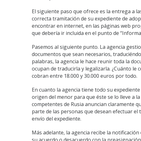
El siguiente paso que ofrece es la entrega a la
correcta tramitación de su expediente de adop
encontrar en internet, en las páginas web prop
que debería ir incluida en el punto de “Inform
Pasemos al siguiente punto. La agencia gestio
documentos que sean necesarios, traduciéndolo
palabras, la agencia le hace reunir toda la docu
ocupan de traducirla y legalizarla. ¿Cuánto le c
cobran entre 18.000 y 30.000 euros por todo.
En cuanto la agencia tiene todo su expediente 
origen del menor para que éste se lo lleve a 
competentes de Rusia anuncian claramente que
parte de las personas que desean efectuar el tr
envío del expediente.
Más adelante, la agencia recibe la notificació
su acuerdo o desacuerdo con la preasignación