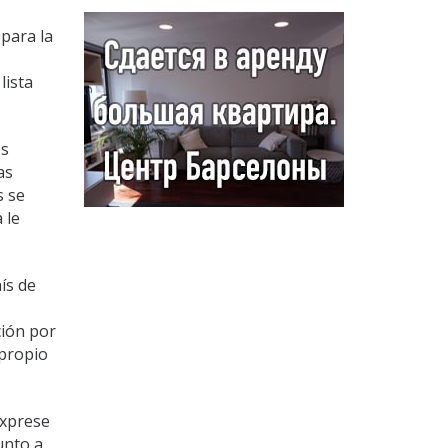
 para la
lista
os
as
s se
 le
ís de
ción por
 propio
exprese
unto a