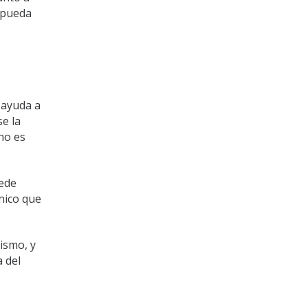
o pueda
 ayuda a
se la
 no es
ede
nico que
ismo, y
 del