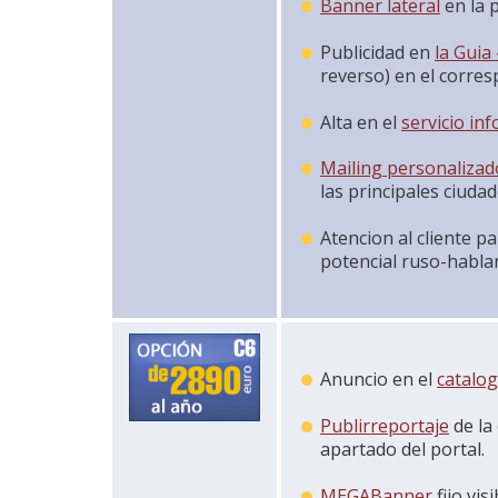
Banner lateral
en la 
Publicidad en
la Guia
reverso) en el corres
Alta en el
servicio in
Mailing personalizad
las principales ciud
Atencion al cliente p
potencial ruso-hablan
Anuncio en el
catalo
Publirreportaje
de la
apartado del portal.
MEGABanner
fijo vis