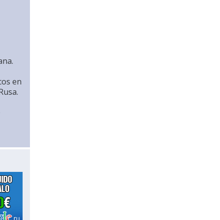
ana.
cos en
Rusa.
e