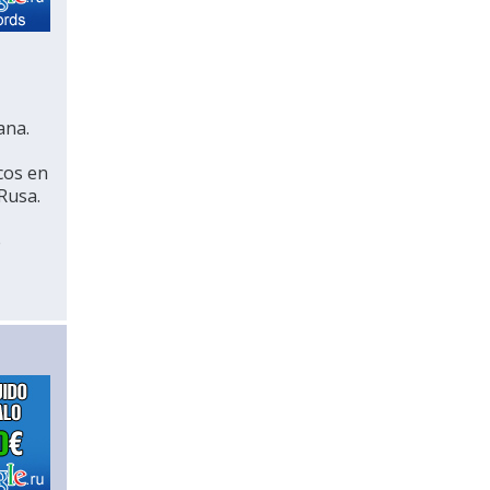
ana.
cos en
Rusa.
e