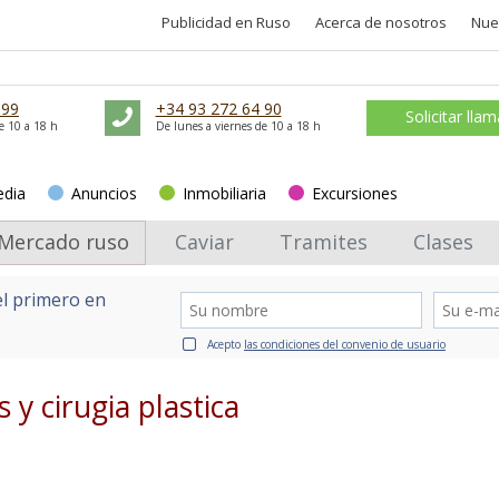
Publicidad en Ruso
Acerca de nosotros
Nue
 99
+34 93 272 64 90
Solicitar lla
e 10 a 18 h
De lunes a viernes de 10 a 18 h
edia
Anuncios
Inmobiliaria
Excursiones
Mercado ruso
Caviar
Tramites
Clases
el primero en
Acepto
las condiciones del convenio de usuario
 y cirugia plastica