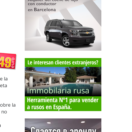
e la
ieta
sobre la
y no
a