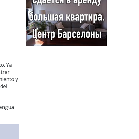
co. Ya
trar
miento y
 del
lengua