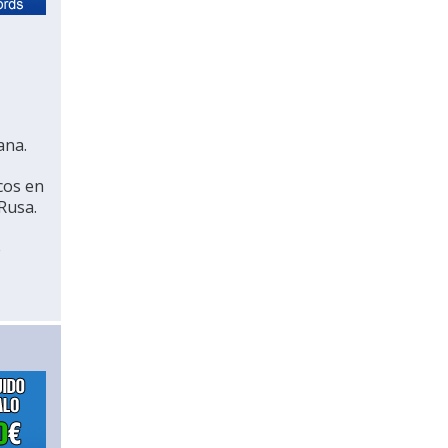
ana.
cos en
Rusa.
e