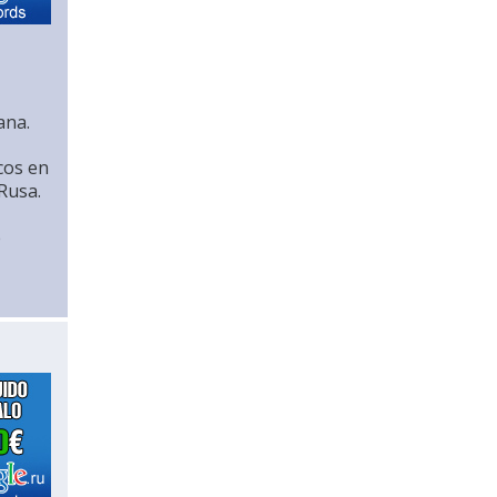
ana.
cos en
Rusa.
e