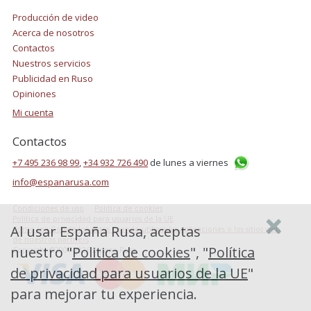
Producción de video
Acerca de nosotros
Contactos
Nuestros servicios
Publicidad en Ruso
Opiniones
Mi cuenta
Contactos
+7 495 236 98 99
,
+34 932 726 490
de lunes a viernes
info@espanarusa.com
Condiciones de uso
Politica de cookies
Política de privacidad para usuarios de la UE
Al usar España Rusa, aceptas
Cómo usa Google los datos cuando utilizas las aplicaciones o los sitios web
de nuestros partners
nuestro "
Politica de cookies
", "
Política
Copyright ©2007-2026 Espana Rusa
de privacidad para usuarios de la UE
"
para mejorar tu experiencia.