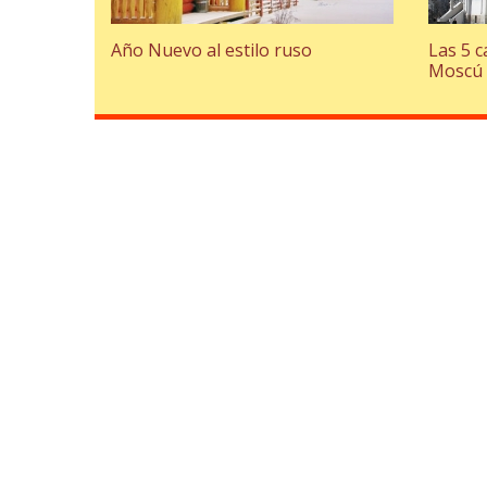
Año Nuevo al estilo ruso
Las 5 
Moscú