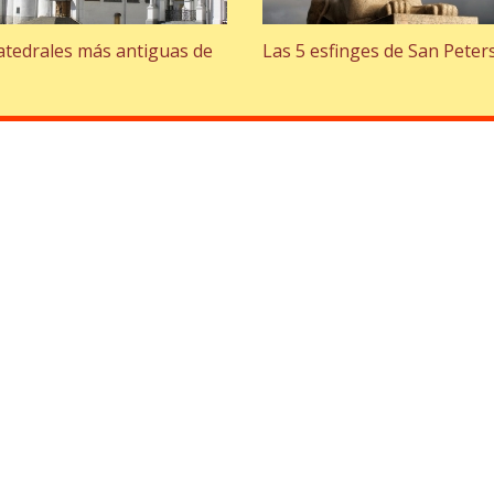
catedrales más antiguas de
Las 5 esfinges de San Pete