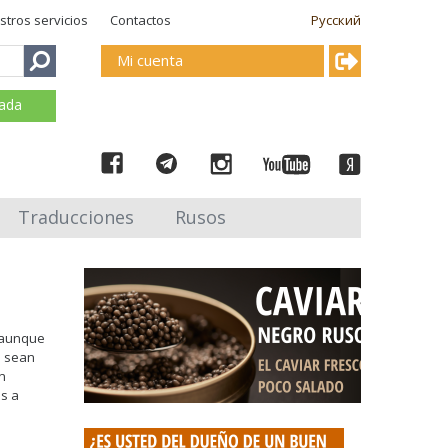
stros servicios
Contactos
Русский
Mi cuenta
mada
Traducciones
Rusos
 aunque
a sean
n
s a