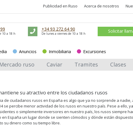
Publicidad en Ruso
Acerca de nosotros
Nue
 99
+34 93 272 64 90
Solicitar lla
e 10 a 18 h
De lunes a viernes de 10 a 18 h
edia
Anuncios
Inmobiliaria
Excursiones
Mercado ruso
Caviar
Tramites
Clases
antiene su atractivo entre los ciudadanos rusos
ia de ciudadanos rusos en España es algo que ya no sorprende a nadie,
14 se percibe menor actividad de los rusos en nuestro país. Pese a ello, y
residentes o simplemente inversores en nuestro país, los rusos siempre ha
 en España un lugar donde se sienten cómodos y dónde están dispuesto
nto su dinero como su tiempo libre.