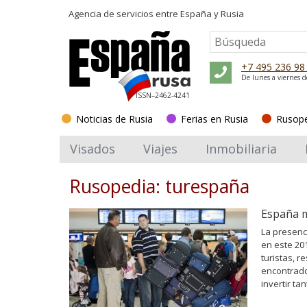
Agencia de servicios entre
España y Rusia
+7 495 236 98
De lunes a viernes d
ISSN–2462-4241
Noticias de Rusia
Ferias en Rusia
Rusop
Visados
Viajes
Inmobiliaria
Rusopedia: turespaña
España m
La presenc
en este 20
turistas, 
encontrado
invertir ta