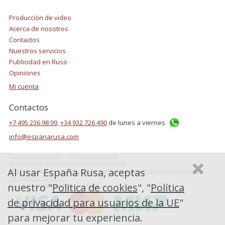
Producción de video
Acerca de nosotros
Contactos
Nuestros servicios
Publicidad en Ruso
Opiniones
Mi cuenta
Contactos
+7 495 236 98 99
,
+34 932 726 490
de lunes a viernes
info@espanarusa.com
Condiciones de uso
Politica de cookies
Política de privacidad para usuarios de la UE
Al usar España Rusa, aceptas
Cómo usa Google los datos cuando utilizas las aplicaciones o los sitios web
de nuestros partners
nuestro "
Politica de cookies
", "
Política
Copyright ©2007-2026 Espana Rusa
de privacidad para usuarios de la UE
"
para mejorar tu experiencia.