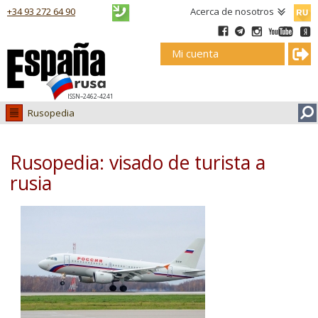
Русск
+34 93 272 64 90
Acerca de nosotros
Mi cuenta
ISSN–2462-4241
Rusopedia
Visados
Viajes
Rusopedia: visado de turista a
Inmobiliaria
rusia
Mercado ruso
Caviar
Tramites
Clases
Traducciones
Rusos