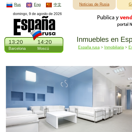
Noticias de Rusia
G
Rus
Eng
中文
domingo, 9 de agosto de 2026
Inmuebles en Esp
13:20
14:20
España rusa
>
Inmobiliaria
>
E
Barcelona
Moscú