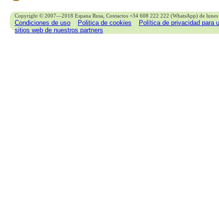
Copyright © 2007—2018 Espana Rusa, Contactos +34 608 222 222 (WhatsApp) de lunes 
Condiciones de uso
Politica de cookies
Política de privacidad para 
sitios web de nuestros partners