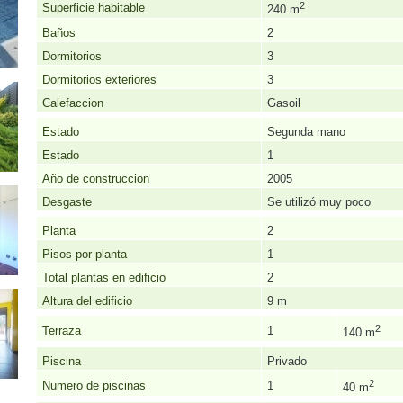
2
Superficie habitable
240 m
Baños
2
Dormitorios
3
Dormitorios exteriores
3
Calefaccion
Gasoil
Estado
Segunda mano
Estado
1
Año de construccion
2005
Desgaste
Se utilizó muy poco
Planta
2
Pisos por planta
1
Total plantas en edificio
2
Altura del edificio
9 m
2
Terraza
1
140 m
Piscina
Privado
2
Numero de piscinas
1
40 m