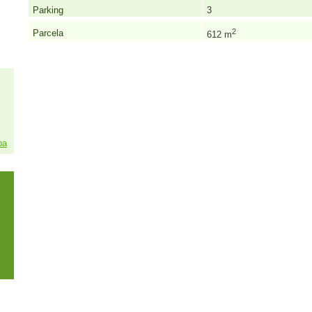
Parking
3
2
Parcela
612 m
pa