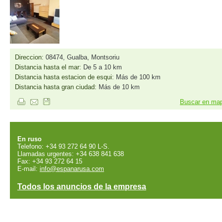
Direccion:
08474, Gualba, Montsoriu
Distancia hasta el mar:
De 5 a 10 km
Distancia hasta estacion de esqui:
Más de 100 km
Distancia hasta gran ciudad:
Más de 10 km
Buscar en ma
En ruso
Telefono: +34 93 272 64 90 L-S.
Llamadas urgentes: +34 638 841 638
Fax: +34 93 272 64 15
E-mail:
info@espanarusa.com
Todos los anuncios de la empresa