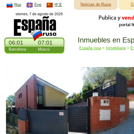
Noticias de Rusia
G
Rus
Eng
中文
viernes, 7 de agosto de 2026
Inmuebles en Esp
06:01
07:01
España rusa
>
Inmobiliaria
>
E
Barcelona
Moscú