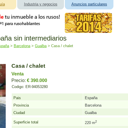
uía
Industria y negocios
Anuncios particulares
aña sin intermediarios
spaña
>
Barcelona
>
Gualba
> Casa / chalet
Casa / chalet
Venta
Precio:
€ 390.000
Codigo:
ER-94053280
Pais
España
Provincia
Barcelona
Ciudad
Gualba
2
Superficie total
220 m