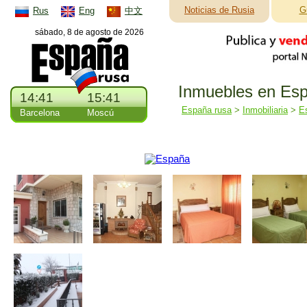
Noticias de Rusia
G
Rus
Eng
中文
sábado, 8 de agosto de 2026
Inmuebles en Esp
14:41
15:41
España rusa
>
Inmobiliaria
>
E
Barcelona
Moscú