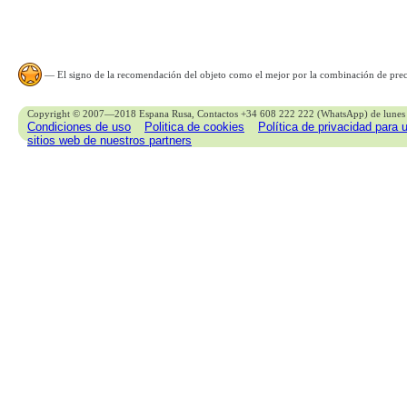
— El signo de la recomendación del objeto como el mejor por la combinación de preci
Copyright © 2007—2018 Espana Rusa, Contactos +34 608 222 222 (WhatsApp) de lunes 
Condiciones de uso
Politica de cookies
Política de privacidad para 
sitios web de nuestros partners