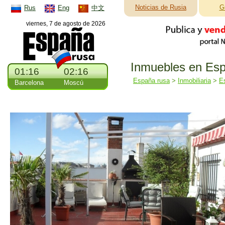
Noticias de Rusia
G
Rus
Eng
中文
viernes, 7 de agosto de 2026
Inmuebles en Esp
01:16
02:16
España rusa
>
Inmobiliaria
>
E
Barcelona
Moscú