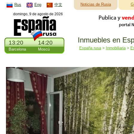
Noticias de Rusia
G
Rus
Eng
中文
domingo, 9 de agosto de 2026
Inmuebles en Esp
13:20
14:20
España rusa
>
Inmobiliaria
>
E
Barcelona
Moscú