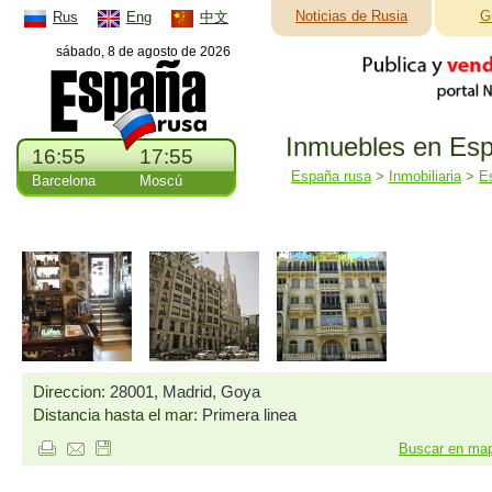
Noticias de Rusia
G
Rus
Eng
中文
sábado, 8 de agosto de 2026
Inmuebles en Esp
16:55
17:55
España rusa
>
Inmobiliaria
>
E
Barcelona
Moscú
Direccion:
28001, Madrid, Goya
Distancia hasta el mar:
Primera linea
Buscar en ma