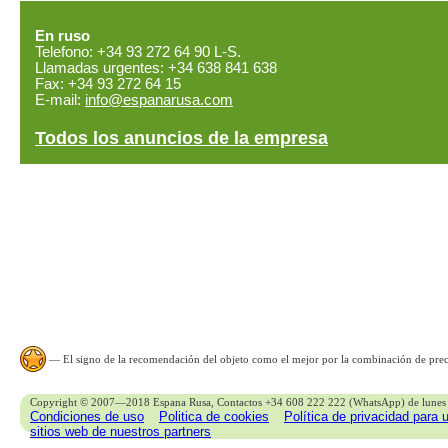
En ruso
Telefono: +34 93 272 64 90 L-S.
Llamadas urgentes: +34 638 841 638
Fax: +34 93 272 64 15
E-mail:
info@espanarusa.com
Todos los anuncios de la empresa
— El signo de la recomendación del objeto como el mejor por la combinación de preci
Copyright © 2007—2018 Espana Rusa, Contactos +34 608 222 222 (WhatsApp) de lunes 
Condiciones de uso
Politica de cookies
Política de privacidad para 
sitios web de nuestros partners