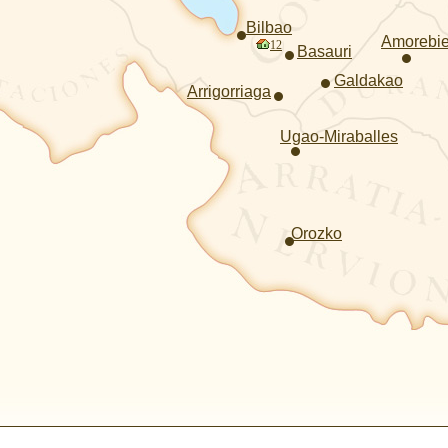
Bilbao
Amorebie
12
Basauri
Galdakao
Arrigorriaga
Ugao-Miraballes
Orozko