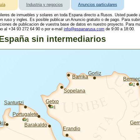
uía
Industria y negocios
Anuncios particulares
uileres de inmuebles y solares en toda Espana directo a Rusos. Usted puede a
 ruso y ingles. Es posible publicar un Anuncio gratuito o de pago. Para subi
pciones de publicacion de vuestra base de datos en nuestro proyecto. Para ma
no al +34 93 272 64 90 o por e-mail
info@espanarusa.com
de 9:00 a 18:00.
España sin intermediarios
Gorliz
Barrika
Berme
2
Sopelana
Getxo
Santurtzi
4
Portugalete
6
Ger
kiz
Barakaldo
Erandio