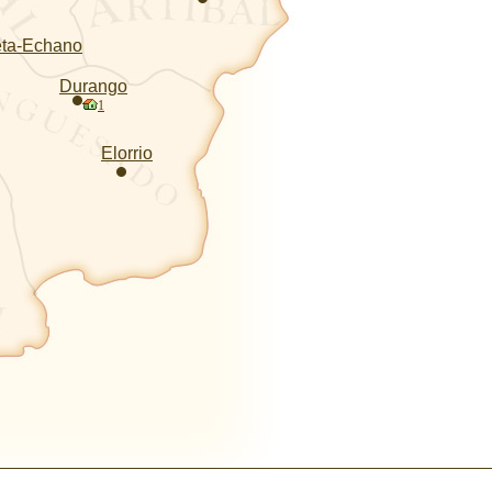
ta-Echano
Durango
1
Elorrio