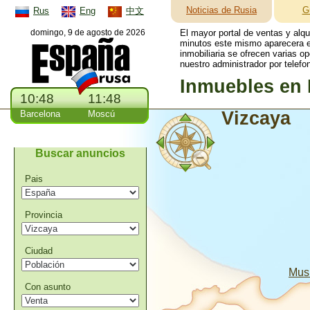
Noticias de Rusia
G
Rus
Eng
中文
domingo, 9 de agosto de 2026
El mayor portal de ventas y alq
minutos este mismo aparecera en
inmobiliaria se ofrecen varias o
nuestro administrador por telefo
Inmuebles en 
10:48
11:48
Vizcaya
Barcelona
Moscú
Buscar anuncios
Pais
Provincia
Ciudad
Mus
Con asunto