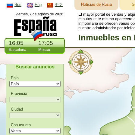
Noticias de Rusia
G
Rus
Eng
中文
viernes, 7 de agosto de 2026
El mayor portal de ventas y alq
minutos este mismo aparecera en
inmobiliaria se ofrecen varias o
nuestro administrador por telefo
Inmuebles en 
16:05
17:05
Barcelona
Moscú
Buscar anuncios
Pais
Provincia
Ciudad
Con asunto