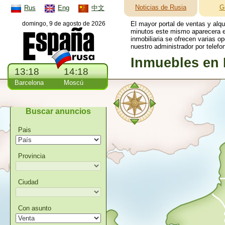
Noticias de Rusia
G
Rus
Eng
中文
domingo, 9 de agosto de 2026
El mayor portal de ventas y alq
minutos este mismo aparecera en
inmobiliaria se ofrecen varias o
nuestro administrador por telefo
Inmuebles en 
13:18
14:18
Barcelona
Moscú
Buscar anuncios
Pais
Provincia
Ciudad
Con asunto