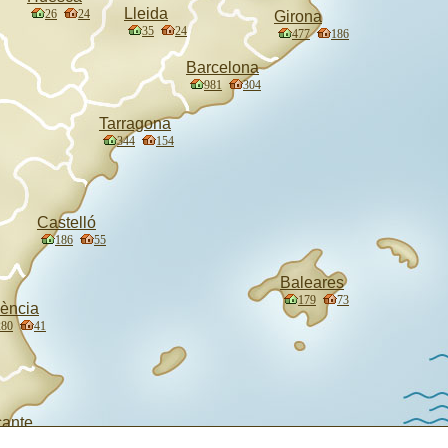
Lleida
26
24
Girona
35
24
477
186
Barcelona
981
304
Tarragona
344
154
Castelló
186
55
Baleares
179
73
lència
280
41
cante
83
68