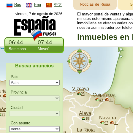
Noticias de Rusia
G
Rus
Eng
中文
viernes, 7 de agosto de 2026
El mayor portal de ventas y alq
minutos este mismo aparecera en
inmobiliaria se ofrecen varias o
nuestro administrador por telefo
Inmuebles en 
06:44
07:44
Barcelona
Moscú
Buscar anuncios
Pais
Vizcaya
urias
Provincia
25
Guipuzcoa
Cantabria
3
1
43
11
34
10
Ciudad
eón
Alava
21
Palencia
Navarra
18
13
Con asunto
27
11
La Rioja
Burgos