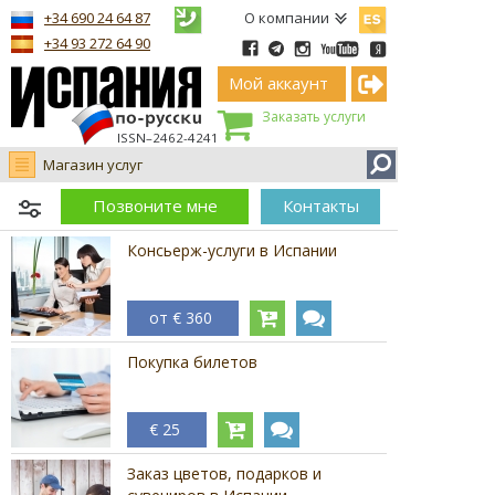
Español
+34 690 24 64 87
О компании
+34 93 272 64 90
Мой аккаунт
Заказать услуги
ISSN–2462-4241
Магазин услуг
Позвоните мне
Контакты
Консьерж-услуги в Испании
от € 360
Покупка билетов
€ 25
Заказ цветов, подарков и