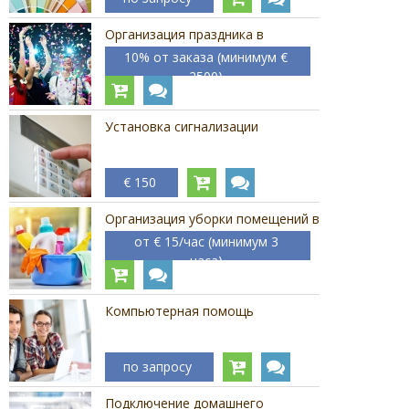
Организация праздника в
Барселоне и окрестностях
10% от заказа (минимум €
2500)
Установка сигнализации
€ 150
Организация уборки помещений в
Испании
от € 15/час (минимум 3
часа)
Компьютерная помощь
по запросу
Подключение домашнего