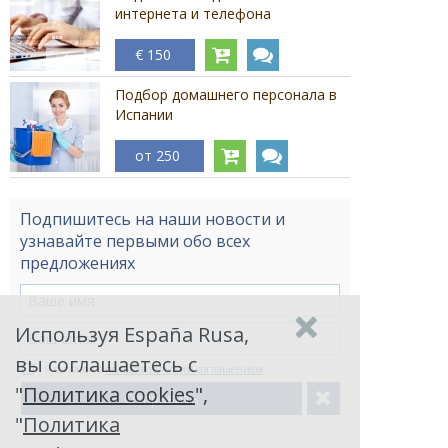
интернета и телефона
€ 150
Подбор домашнего персонала в
Испании
от 250
Подпишитесь на наши новости и
узнавайте первыми обо всех
предложениях
Используя España Rusa,
вы соглашаетесь с
Я согласен с
пользовательским соглашением
"
Политика cookies
",
Отправить
"
Политика