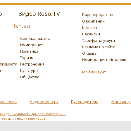
о
Видео Ruso.TV
Видеопродакшн
О компании
Ish.su
Контакты
Вакансии
Светская жизнь
Тарифы на услуги
Иммиграция
Реклама на сайте
Политика
Отзывы
Туризм
Иммиграция в Испанию
ижимости
Гастрономия
ье
Культура
Мой аккаунт
Общество
ъявления
Недвижимость
Путеводитель
Магазин у
нфиденциальности для пользователей ЕС
учаемую от наших партнеров