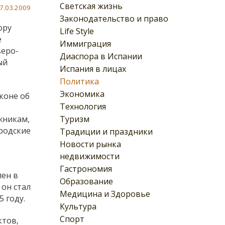
Светская жизнь
7.03.2009
Законодательство и право
ору
Life Style
е
Иммиграция
веро-
Диаспора в Испании
ый
Испания в лицах
Политика
Экономика
коне об
Технология
Туризм
жникам,
родские
Традиции и праздники
Новости рынка
недвижимости
Гастрономия
лен в
Образование
 он стал
Медицина и Здоровье
 году.
Культура
Спорт
ктов,