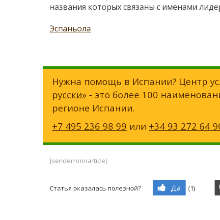
названия которых связаны с именами лиде
Эспаньола
Нужна помощь в Испании? Центр ус
русски»
- это более 100 наименован
регионе Испании.
+7 495 236 98 99
или
+34 93 272 64 9
[senderrorinarticle]
Да
Статья оказалась полезной?
(
1
)