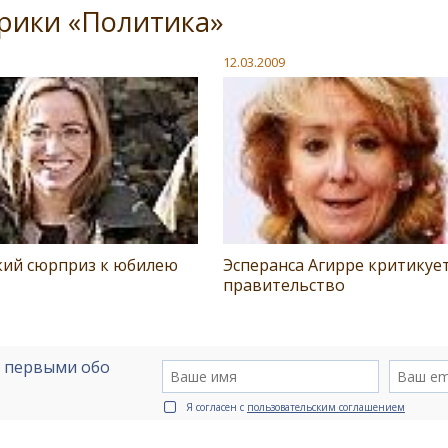
рики «Политика»
12.03.2009
кий сюрприз к юбилею
Эсперанса Агирре критикуе
правительство
е первыми обо
Я согласен с
пользовательским соглашением