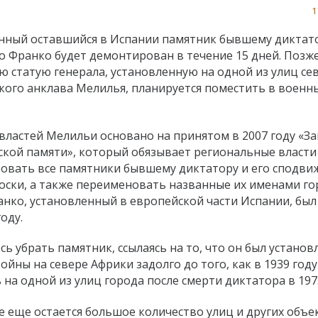
1
нный оставшийся в Испании памятник бывшему диктат
о Франко будет демонтирован в течение 15 дней. Позж
ю статую генерала, установленную на одной из улиц се
кого анклава Мелилья, планируется поместить в военн
властей Мелильи основано на принятом в 2007 году «За
ской памяти», который обязывает региональные власти
овать все памятники бывшему диктатору и его сподви
ски, а также переименовать названные их именами го
нко, установленный в европейской части Испании, был
году.
 убрать памятник, ссылаясь на то, что он был установ
йны на севере Африки задолго до того, как в 1939 году
 на одной из улиц города после смерти диктатора в 1975
е еще остается большое количество улиц и других объе