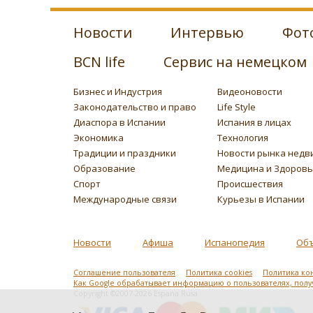
Новости
Интервью
Фот
BCN life
Сервис на немецком
Бизнес и Индустрия
Видеоновости
Законодательство и право
Life Style
Диаспора в Испании
Испания в лицах
Экономика
Технология
Традиции и праздники
Новости рынка недв
Образование
Медицина и Здоров
Спорт
Происшествия
Международные связи
Курьезы в Испании
Новости
Афиша
Испанопедия
Об
Соглашение пользователя
Политика cookies
Политика ко
Как Google обрабатывает информацию о пользователях, пол
Copyright ©2007-2026 Espana Rusa