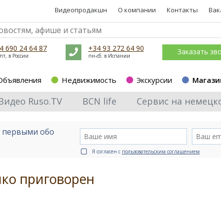
Видеопродакшн
О компании
Контакты
Вак
4 690 24 64 87
+34 93 272 64 90
Заказать зв
пт, в России
пн-сб. в Испании
Объявления
Недвижимость
Экскурсии
Магази
Видео Ruso.TV
BCN life
Сервис на немецк
е первыми обо
Я согласен с
пользовательским соглашением
ко приговорен