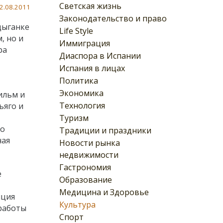
Светская жизнь
2.08.2011
Законодательство и право
цыганке
Life Style
, но и
Иммиграция
ра
Диаспора в Испании
Испания в лицах
Политика
Экономика
ильм и
Технология
ьяго и
Туризм
 о
Традиции и праздники
ная
Новости рынка
недвижимости
Гастрономия
е
Образование
Медицина и Здоровье
иция
Культура
 работы
Спорт