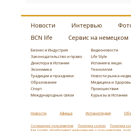
Новости
Интервью
Фот
BCN life
Сервис на немецком
Бизнес и Индустрия
Видеоновости
Законодательство и право
Life Style
Диаспора в Испании
Испания в лицах
Экономика
Технология
Традиции и праздники
Новости рынка недв
Образование
Медицина и Здоров
Спорт
Происшествия
Международные связи
Курьезы в Испании
Новости
Афиша
Испанопедия
Об
Соглашение пользователя
Политика cookies
Политика ко
Как Google обрабатывает информацию о пользователях, пол