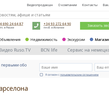
Видеопродакшн
О компании
Контакты
Вак
4 690 24 64 87
+34 93 272 64 90
Заказать зв
пт, в России
пн-сб. в Испании
Объявления
Недвижимость
Экскурсии
Магази
Видео Ruso.TV
BCN life
Сервис на немецк
е первыми обо
Я согласен с
пользовательским соглашением
арселона