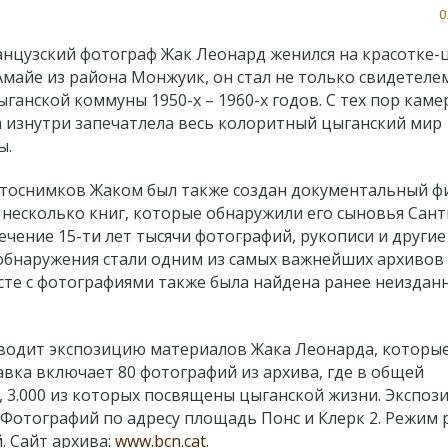
0
анцузский фотограф Жак Леонард женился на красотке-
майе из района Монжуик, он стал не только свидетелем
ганской коммуны 1950-х – 1960-х годов. С тех пор каме
 изнутри запечатлела весь колоритный цыганский мир
ы.
тоснимков Жаком был также создан документальный ф
 несколько книг, которые обнаружили его сыновья Сант
течение 15-ти лет тысячи фотографий, рукописи и другие
 обнаружения стали одним из самых важнейших архивов
сте с фотографиями также была найдена ранее неиздан
водит экспозицию материалов Жака Леонарда, которы
вка включает 80 фотографий из архива, где в общей
, 3.000 из которых посвящены цыганской жизни. Экспоз
е Фотографий по адресу площадь Понс и Клерк 2. Режим
й. Сайт архива:
www.bcn.cat
.