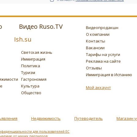
о
Видео Ruso.TV
Видеопродакшн
О компании
Ish.su
Контакты
Вакансии
Светская жизнь
Тарифы на услуги
Иммиграция
Реклама на сайте
Политика
Отзывы
Туризм
Иммиграция в Испанию
ижимости
Гастрономия
ье
Культура
Мой аккаунт
Общество
ъявления
Недвижимость
Путеводитель
Магазин у
нфиденциальности для пользователей ЕС
учаемую от наших партнеров