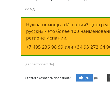
>> чд
Нужна помощь в Испании? Центр ус
русски»
- это более 100 наименован
регионе Испании.
+7 495 236 98 99
или
+34 93 272 64 9
[senderrorinarticle]
Да
Статья оказалась полезной?
(
0
)