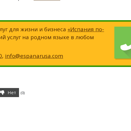
луг для жизни и бизнеса
«Испания по-
ий услуг на родном языке в любом
0
,
info@espanarusa.com
Нет
(
0
)