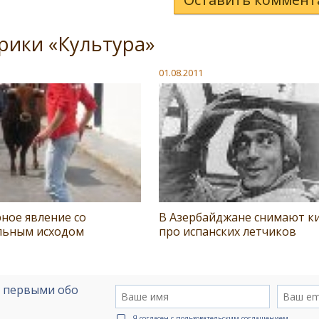
рики «Культура»
01.08.2011
ное явление со
В Азербайджане снимают к
льным исходом
про испанских летчиков
е первыми обо
Я согласен с
пользовательским соглашением