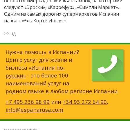
остаются «Меркадона» и «Алькампо», за которыми
следуют «Эроски», «Каррефур», «Симпли Маркет».
Одним из самых дорогих супермаркетов Испании
назван «Эль Корте Инглес».
>> чд
Нужна помощь в Испании?
Центр услуг для жизни и
бизнеса
«Испания по-
русски»
- это более 100
наименований услуг на
родном языке в любом регионе Испании.
+7 495 236 98 99
или
+34 93 272 64 90
,
info@espanarusa.com
[senderrorinarticle]