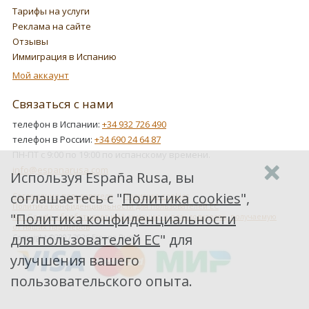
Тарифы на услуги
Реклама на сайте
Отзывы
Иммиграция в Испанию
Мой аккаунт
Связаться с нами
телефон в Испании:
+34 932 726 490
телефон в России:
+34 690 24 64 87
ПН-ПТ с 9:00 по 19:00 по испанскому времени.
info@espanarusa.com
Используя España Rusa, вы
соглашаетесь с "
Политика cookies
",
Соглашение пользователя
Политика cookies
Политика конфиденциальности для пользователей ЕС
"
Политика конфиденциальности
Как Google обрабатывает информацию о пользователях, получаемую
от наших партнеров
для пользователей ЕС
" для
Copyright ©2007-2026 Espana Rusa
улучшения вашего
пользовательского опыта.