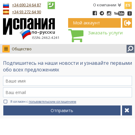
Españ
+34 690 24 64 87
О компании
+34 93 272 64 90
Мой аккаунт
Заказать услуги
ISSN–2462-4241
Общество
Новости
Подпишитесь на наши новости и узнавайте первыми
Интервью
обо всех предложениях
Фото
Видео Ruso.TV
BCN life
Я согласен с
пользовательским соглашением
Сервис на немецком
Отправить