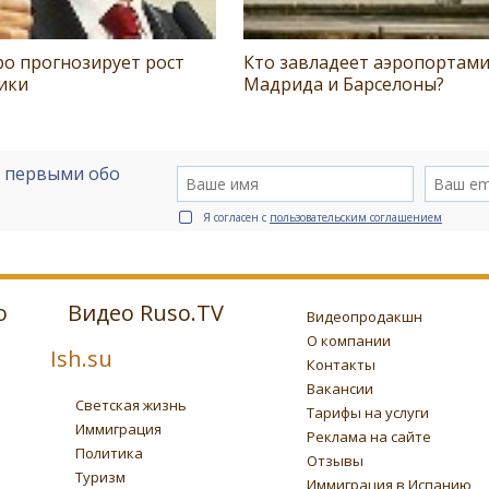
ро прогнозирует рост
Кто завладеет аэропортам
ики
Мадрида и Барселоны?
е первыми обо
Я согласен с
пользовательским соглашением
о
Видео Ruso.TV
Видеопродакшн
О компании
Ish.su
Контакты
Вакансии
Светская жизнь
Тарифы на услуги
Иммиграция
Реклама на сайте
Политика
Отзывы
Туризм
Иммиграция в Испанию