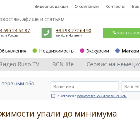
Видеопродакшн
О компании
Контакты
Вак
4 690 24 64 87
+34 93 272 64 90
Заказать зв
пт, в России
пн-сб. в Испании
Объявления
Недвижимость
Экскурсии
Магази
Видео Ruso.TV
BCN life
Сервис на немецк
е первыми обо
Я согласен с
пользовательским соглашением
жимости упали до минимума