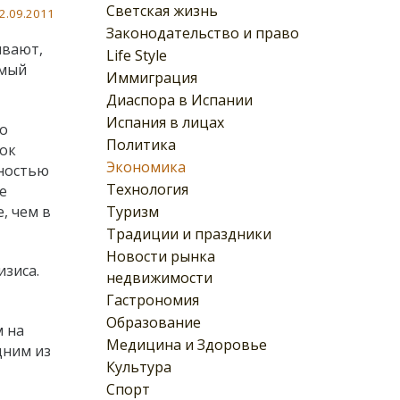
Светская жизнь
2.09.2011
Законодательство и право
ывают,
Life Style
амый
Иммиграция
Диаспора в Испании
Испания в лицах
о
Политика
нок
Экономика
лностью
Технология
е
Туризм
, чем в
Традиции и праздники
Новости рынка
изиса.
недвижимости
Гастрономия
Образование
м на
Медицина и Здоровье
дним из
Культура
Спорт