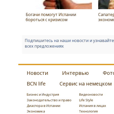
Богачи помогут Испании
Сапате
бороться с кризисом
эконом
Подпишитесь на наши новости и узнавайт
всех предложениях
Новости
Интервью
Фот
BCN life
Сервис на немецком
Бизнес и Индустрия
Видеоновости
Законодательство и право
Life Style
Диаспора в Испании
Испания в лицах
Экономика
Технология