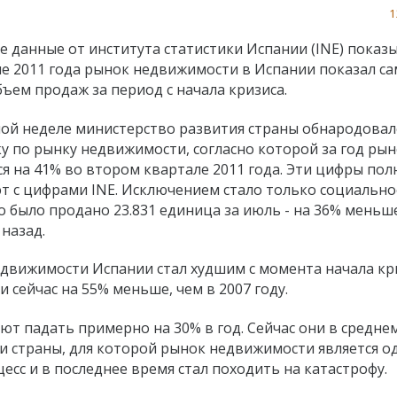
1
е данные от института статистики Испании (INE) показ
ле 2011 года рынок недвижимости в Испании показал с
ъем продаж за период с начала кризиса.
ой неделе министерство развития страны обнародовал
ку по рынку недвижимости, согласно которой за год ры
ся на 41% во втором квартале 2011 года. Эти цифры по
т с цифрами INE. Исключением стало только социально
о было продано 23.831 единица за июль - на 36% меньше
 назад.
недвижимости Испании стал худшим с момента начала кр
и сейчас на 55% меньше, чем в 2007 году.
 падать примерно на 30% в год. Сейчас они в средне
ки страны, для которой рынок недвижимости является о
сс и в последнее время стал походить на катастрофу.