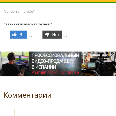
[senderrorinarticle]
Статья оказалась полезной?
Да
Нет
(
0
)
(
0
)
Комментарии