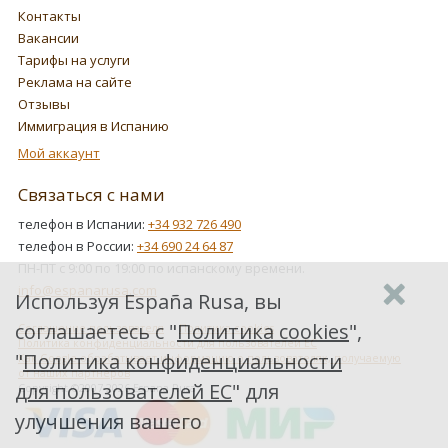
Контакты
Вакансии
Тарифы на услуги
Реклама на сайте
Отзывы
Иммиграция в Испанию
Мой аккаунт
Связаться с нами
телефон в Испании:
+34 932 726 490
телефон в России:
+34 690 24 64 87
ПН-ПТ с 9:00 по 19:00 по испанскому времени.
info@espanarusa.com
Используя España Rusa, вы
соглашаетесь с "
Политика cookies
",
Соглашение пользователя
Политика cookies
Политика конфиденциальности для пользователей ЕС
"
Политика конфиденциальности
Как Google обрабатывает информацию о пользователях, получаемую
от наших партнеров
для пользователей ЕС
" для
Copyright ©2007-2026 Espana Rusa
улучшения вашего