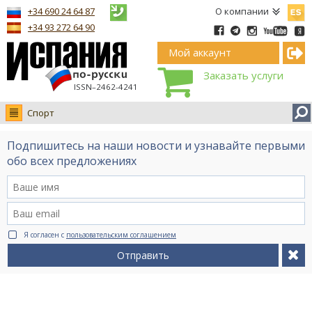
Españ
+34 690 24 64 87
О компании
+34 93 272 64 90
Мой аккаунт
Заказать услуги
ISSN–2462-4241
Спорт
Новости
Подпишитесь на наши новости и узнавайте первыми
Интервью
обо всех предложениях
Фото
Видео Ruso.TV
BCN life
Я согласен с
пользовательским соглашением
Сервис на немецком
Отправить