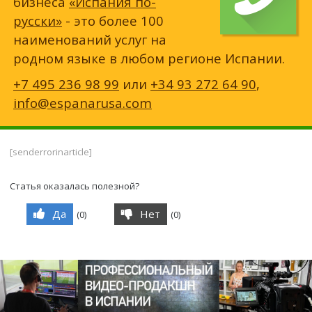
бизнеса
«Испания по-
русски»
- это более 100
наименований услуг на
родном языке в любом регионе Испании.
+7 495 236 98 99
или
+34 93 272 64 90
,
info@espanarusa.com
[senderrorinarticle]
Статья оказалась полезной?
Да
Нет
(
0
)
(
0
)