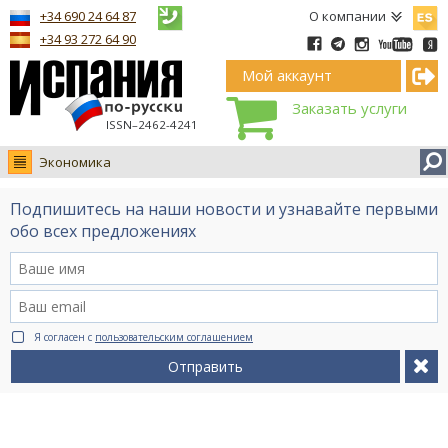
Españ
+34 690 24 64 87
О компании
+34 93 272 64 90
Мой аккаунт
Заказать услуги
ISSN–2462-4241
Экономика
Новости
Подпишитесь на наши новости и узнавайте первыми
Интервью
обо всех предложениях
Фото
Видео Ruso.TV
BCN life
Я согласен с
пользовательским соглашением
Сервис на немецком
Отправить