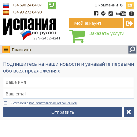
Españ
+34 690 24 64 87
О компании
+34 93 272 64 90
Мой аккаунт
Заказать услуги
ISSN–2462-4241
Политика
Новости
Подпишитесь на наши новости и узнавайте первыми
Интервью
обо всех предложениях
Фото
Видео Ruso.TV
BCN life
Я согласен с
пользовательским соглашением
Сервис на немецком
Отправить