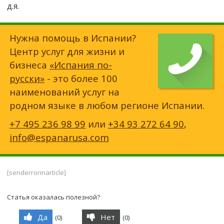
д.я.
Нужна помощь в Испании?
Центр услуг для жизни и
бизнеса
«Испания по-
русски»
- это более 100
наименований услуг на
родном языке в любом регионе Испании.
+7 495 236 98 99
или
+34 93 272 64 90
,
info@espanarusa.com
[senderrorinarticle]
Статья оказалась полезной?
Да
Нет
(
0
)
(
0
)