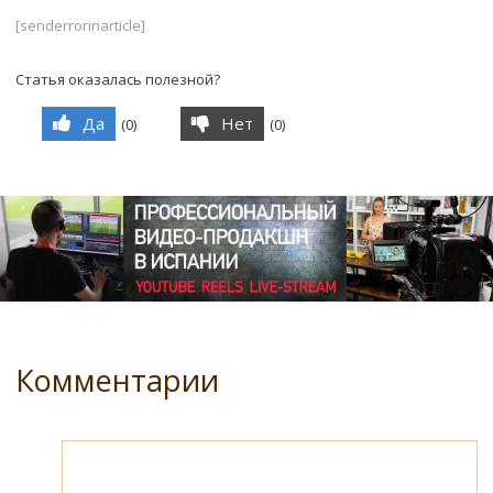
[senderrorinarticle]
Статья оказалась полезной?
Да
Нет
(
0
)
(
0
)
Комментарии