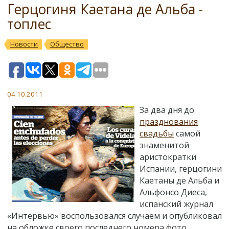
Герцогиня Каетана де Альба -
топлес
Новости
Общество
04.10.2011
За два дня до
празднования
свадьбы
самой
знаменитой
аристократки
Испании, герцогини
Каетаны де Альба и
Альфонсо Диеса,
испанский журнал
«Интервью» воспользовался случаем и опубликовал
на обложке своего последнего номера фото