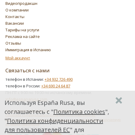
Видеопродакшн
О компании
Контакты
Вакансии
Тарифы на услуги
Реклама на сайте
Отзывы
Иммиграция в Испанию
Мой аккаунт
Связаться с нами
телефон в Испании:
+34 932 726 490
телефон в России:
+34 690 24 64 87
ПН-ПТ с 9:00 по 19:00 по испанскому времени.
info@espanarusa.com
Используя España Rusa, вы
соглашаетесь с "
Политика cookies
",
Соглашение пользователя
Политика cookies
Политика конфиденциальности для пользователей ЕС
"
Политика конфиденциальности
Как Google обрабатывает информацию о пользователях, получаемую
от наших партнеров
для пользователей ЕС
" для
Copyright ©2007-2026 Espana Rusa