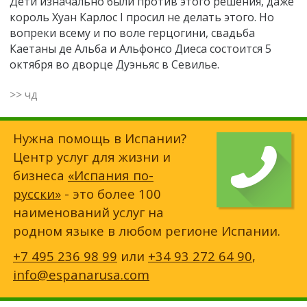
Дети изначально были против этого решения, даже
король Хуан Карлос I просил не делать этого. Но
вопреки всему и по воле герцогини, свадьба
Каетаны де Альба и Альфонсо Диеса состоится 5
октября во дворце Дуэньяс в Севилье.
>> чд
Нужна помощь в Испании?
Центр услуг для жизни и
бизнеса
«Испания по-
русски»
- это более 100
наименований услуг на
родном языке в любом регионе Испании.
+7 495 236 98 99
или
+34 93 272 64 90
,
info@espanarusa.com