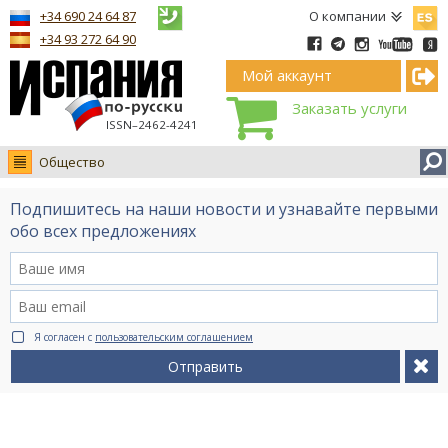
Españ
+34 690 24 64 87
О компании
+34 93 272 64 90
Мой аккаунт
Заказать услуги
ISSN–2462-4241
Общество
Новости
Подпишитесь на наши новости и узнавайте первыми
Интервью
обо всех предложениях
Фото
Видео Ruso.TV
BCN life
Я согласен с
пользовательским соглашением
Сервис на немецком
Отправить