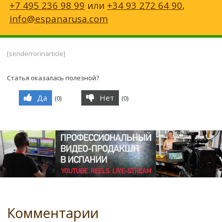
+7 495 236 98 99
или
+34 93 272 64 90
,
info@espanarusa.com
[senderrorinarticle]
Статья оказалась полезной?
Да
Нет
(
0
)
(
0
)
Комментарии