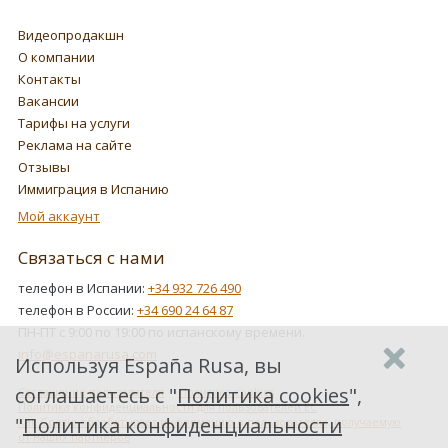
Видеопродакшн
О компании
Контакты
Вакансии
Тарифы на услуги
Реклама на сайте
Отзывы
Иммиграция в Испанию
Мой аккаунт
Связаться с нами
телефон в Испании:
+34 932 726 490
телефон в России:
+34 690 24 64 87
ПН-ПТ с 9:00 по 19:00 по испанскому времени.
info@espanarusa.com
Используя España Rusa, вы
соглашаетесь с "
Политика cookies
",
Соглашение пользователя
Политика cookies
Политика конфиденциальности для пользователей ЕС
"
Политика конфиденциальности
Как Google обрабатывает информацию о пользователях, получаемую
от наших партнеров