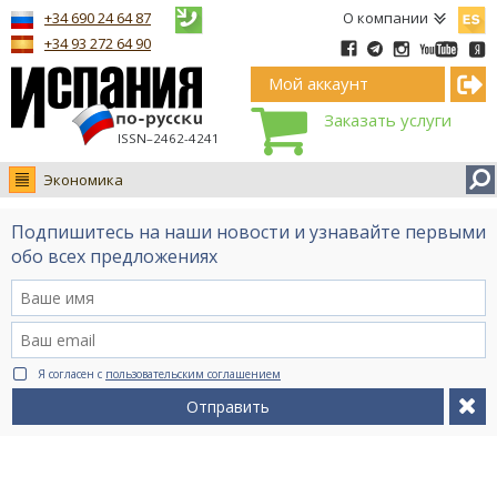
Españ
+34 690 24 64 87
О компании
+34 93 272 64 90
Мой аккаунт
Заказать услуги
ISSN–2462-4241
Экономика
Новости
Подпишитесь на наши новости и узнавайте первыми
Интервью
обо всех предложениях
Фото
Видео Ruso.TV
BCN life
Я согласен с
пользовательским соглашением
Сервис на немецком
Отправить