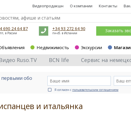
Видеопродакшн
О компании
Контакты
Вак
4 690 24 64 87
+34 93 272 64 90
Заказать зв
пт, в России
пн-сб. в Испании
Объявления
Недвижимость
Экскурсии
Магази
Видео Ruso.TV
BCN life
Сервис на немецк
е первыми обо
Я согласен с
пользовательским соглашением
испанцев и итальянка