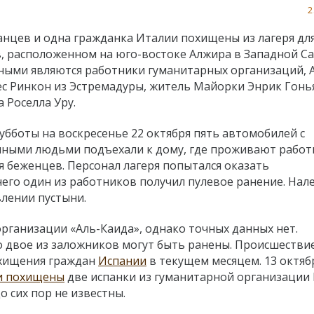
2
анцев и одна гражданка Италии похищены из лагеря дл
, расположенном на юго-востоке Алжира в Западной Са
ными являются работники гуманитарных организаций, 
с Ринкон из Эстремадуры, житель Майорки Энрик Гонь
 Роселла Уру.
субботы на воскресенье 22 октября пять автомобилей с
ными людьми подъехали к дому, где проживают работ
я беженцев. Персонал лагеря попытался оказать
чего один из работников получил пулевое ранение. Нал
влении пустыни.
ганизации «Аль-Каида», однако точных данных нет.
о двое из заложников могут быть ранены. Происшестви
охищения граждан
Испании
в текущем месяцем. 13 октяб
и похищены
две испанки из гуманитарной организации
о сих пор не известны.