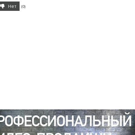
Нет
(
0
)