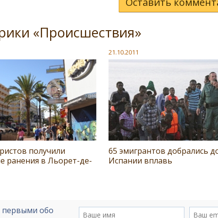
Оставить коммент
брики «Происшествия»
21.10.2011
уристов получили
65 эмигрантов добрались д
е ранения в Льорет-де-
Испании вплавь
е первыми обо