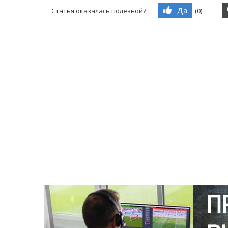
Да
Статья оказалась полезной?
(
0
)