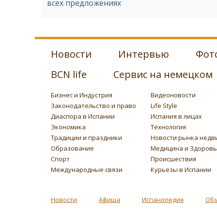
всех предложениях
Новости
Интервью
Фот
BCN life
Сервис на немецком
Бизнес и Индустрия
Видеоновости
Законодательство и право
Life Style
Диаспора в Испании
Испания в лицах
Экономика
Технология
Традиции и праздники
Новости рынка недв
Образование
Медицина и Здоров
Спорт
Происшествия
Международные связи
Курьезы в Испании
Новости
Афиша
Испанопедия
Об