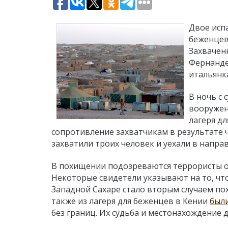
Двое исп
беженцев
Захвачен
Фернанде
итальянка
В ночь с 
вооружен
лагеря дл
сопротивление захватчикам в результате 
захватили троих человек и уехали в напра
В похищении подозреваются террористы ор
Некоторые свидетели указывают на то, чт
Западной Сахаре стало вторым случаем п
также из лагеря для беженцев в Кении
был
без границ. Их судьба и местонахождение д