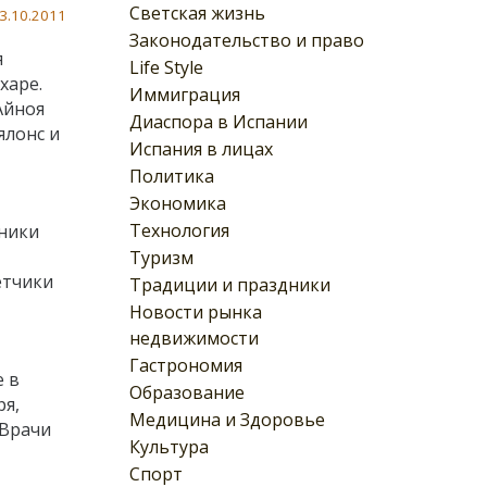
Светская жизнь
3.10.2011
Законодательство и право
я
Life Style
харе.
Иммиграция
Айноя
Диаспора в Испании
ялонс и
Испания в лицах
Политика
Экономика
Технология
ники
Туризм
етчики
Традиции и праздники
Новости рынка
недвижимости
Гастрономия
е в
Образование
ря,
Медицина и Здоровье
 Врачи
Культура
Спорт