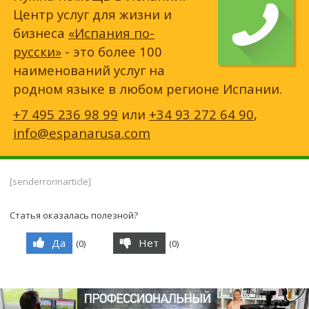
Центр услуг для жизни и
бизнеса
«Испания по-
русски»
- это более 100
наименований услуг на
родном языке в любом регионе Испании.
+7 495 236 98 99
или
+34 93 272 64 90
,
info@espanarusa.com
[senderrorinarticle]
Статья оказалась полезной?
Да
Нет
(
0
)
(
0
)