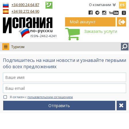
Españ
+34 690 24 64 87
О компании
+34 93 272 64 90
Мой аккаунт
Заказать услуги
ISSN–2462-4241
Туризм
Новости
Подпишитесь на наши новости и узнавайте первыми
Интервью
обо всех предложениях
Фото
Видео Ruso.TV
BCN life
Я согласен с
пользовательским соглашением
Сервис на немецком
Отправить