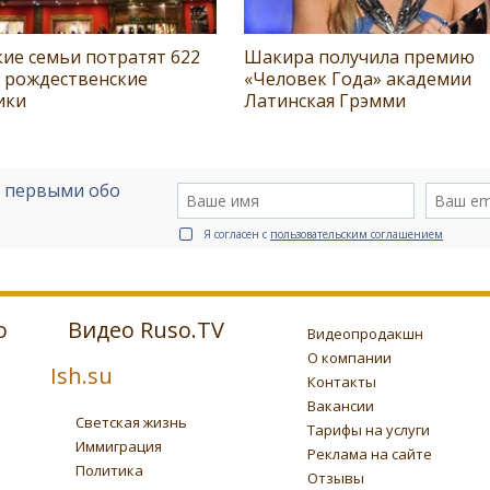
ие семьи потратят 622
Шакира получила премию
а рождественские
«Человек Года» академии
ики
Латинская Грэмми
е первыми обо
Я согласен с
пользовательским соглашением
о
Видео Ruso.TV
Видеопродакшн
О компании
Ish.su
Контакты
Вакансии
Светская жизнь
Тарифы на услуги
Иммиграция
Реклама на сайте
Политика
Отзывы