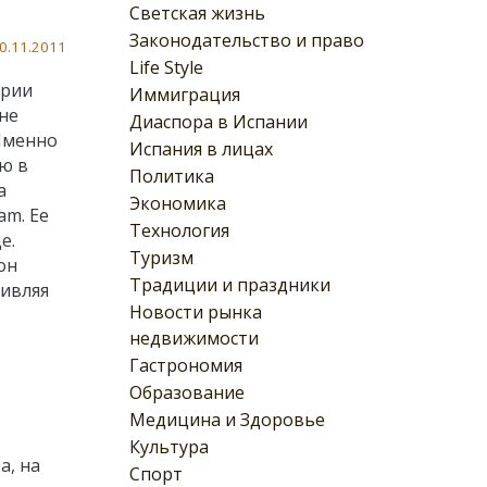
Светская жизнь
Законодательство и право
0.11.2011
Life Style
ерии
Иммиграция
 не
Диаспора в Испании
 Именно
Испания в лицах
ию в
Политика
а
Экономика
am. Ее
Технология
е.
Туризм
он
Традиции и праздники
дивляя
Новости рынка
недвижимости
Гастрономия
Образование
Медицина и Здоровье
Культура
а,
на
Спорт