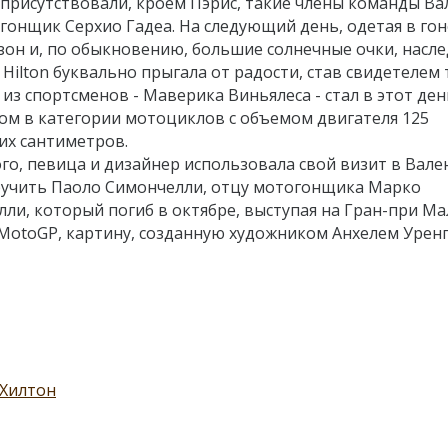
присутствовали, кроем Пэрис, такие члены команды Ва
гонщик Серхио Гадеа. На следующий день, одетая в го
он и, по обыкновению, большие солнечные очки, насл
Hilton буквально прыгала от радости, став свидетелем 
 из спортсменов - Маверика Виньялеса - стал в этот ден
м в категории мотоциклов с объемом двигателя 125
их сантиметров.
го, певица и дизайнер использовала свой визит в Вале
ручить Паоло Симончелли, отцу мотогонщика Марко
ли, который погиб в октябре, выступая на Гран-при М
 MotoGP, картину, созданную художником Анхелем Уренг
 Хилтон