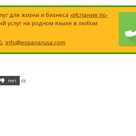
луг для жизни и бизнеса
«Испания по-
ий услуг на родном языке в любом
0
,
info@espanarusa.com
Нет
(
0
)