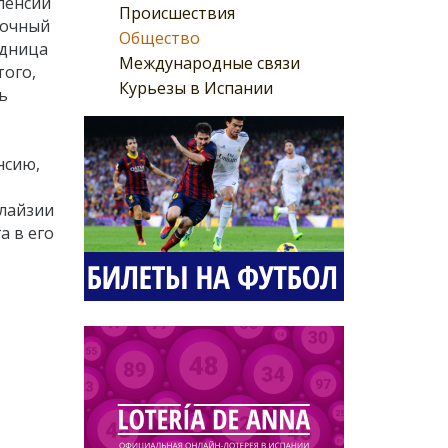
ленсии
Происшествия
ночный
Общество
едница
Международные связи
того,
Курьезы в Испании
ь
нсию,
алайзии
а в его