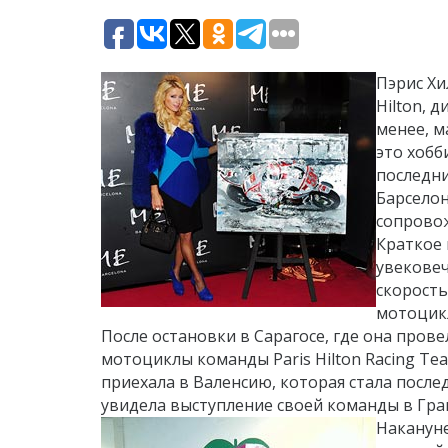
Пэрис Хи
Hilton, 
менее, м
это хобб
последни
Барселон
сопровож
Краткое 
увековеч
скорость
мотоцик
После остановки в Сарагосе, где она пров
мотоциклы команды Paris Hilton Racing Te
приехала в Валенсию, которая стала после
увидела выступление своей команды в Гра
Накануне