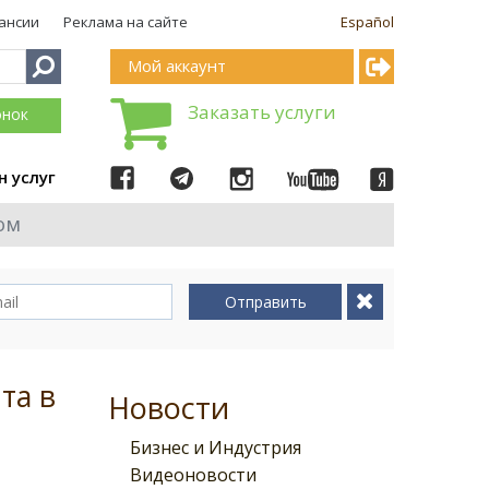
ансии
Реклама на сайте
Español
Мой аккаунт
Заказать услуги
онок
н услуг
ом
Отправить
та в
Новости
Бизнес и Индустрия
Видеоновости