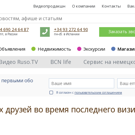
Видеопродакшн
О компании
Контакты
Вак
4 690 24 64 87
+34 93 272 64 90
Заказать зв
пт, в России
пн-сб. в Испании
Объявления
Недвижимость
Экскурсии
Магази
Видео Ruso.TV
BCN life
Сервис на немецк
е первыми обо
Я согласен с
пользовательским соглашением
 друзей во время последнего визи