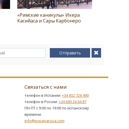
«Римские каникулы» Икера
Касийаса и Сары Карбонеро
Отправить
Связаться с нами
телефон в Испании:
+34 932 726 490
телефон в России:
+34 690 24 64 87
ПН-ПТ с 9:00 по 19:00 по испанскому
времени.
info@espanarusa.com