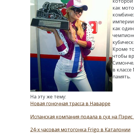
которой 
как мото
комбинез
империи 
как один
чемпионо
кубическ
Кроме то
чтобы в
Симончел
в классе
память.
На эту же тему:
Новая гоночная трасса в Наварре
Испанская компания подала в суд на Пэрис
24-х часовая мотогонка Frigo в Каталонии