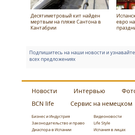
Десятиметровый кит найден
Испанск
мертвым на пляже Сантона в
евро н
Кантабрии
праздн
Подпишитесь на наши новости и узнавайт
всех предложениях
Новости
Интервью
Фот
BCN life
Сервис на немецком
Бизнес и Индустрия
Видеоновости
Законодательство и право
Life Style
Диаспора в Испании
Испания в лицах