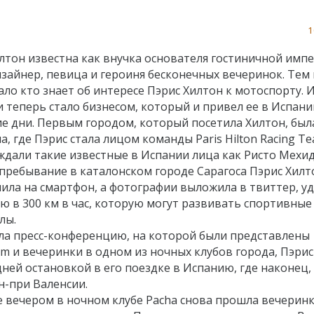
1
лтон известна как внучка основателя гостиничной имп
дизайнер, певица и героиня бесконечных вечеринок. Тем
ало кто знает об интересе Пэрис Хилтон к мотоспорту.
и теперь стало бизнесом, который и привел ее в Испан
е дни. Первым городом, который посетила Хилтон, был
а, где Пэрис стала лицом команды Paris Hilton Racing Te
дали такие известные в Испании лица как Ристо Мехид
пребывание в каталонском городе Сарагоса Пэрис Хилт
ила на смартфон, а фотографии выложила в твиттер, у
ю в 300 км в час, которую могут развивать спортивные
лы.
ела пресс-конференцию, на которой были представлены
am и вечеринки в одном из ночных клубов города, Пэрис
дней остановкой в его поездке в Испанию, где наконец,
н-при Валенсии.
 вечером в ночном клубе Pacha снова прошла вечеринк