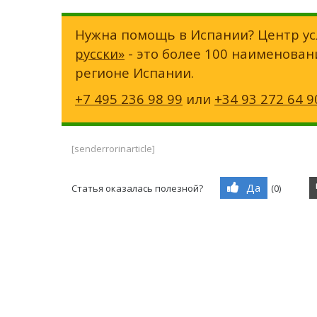
Нужна помощь в Испании? Центр ус
русски»
- это более 100 наименован
регионе Испании.
+7 495 236 98 99
или
+34 93 272 64 9
[senderrorinarticle]
Да
Статья оказалась полезной?
(
0
)