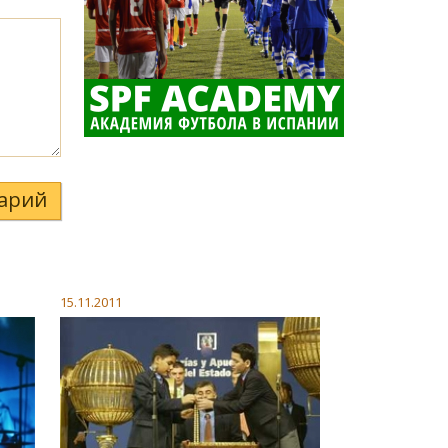
арий
15.11.2011