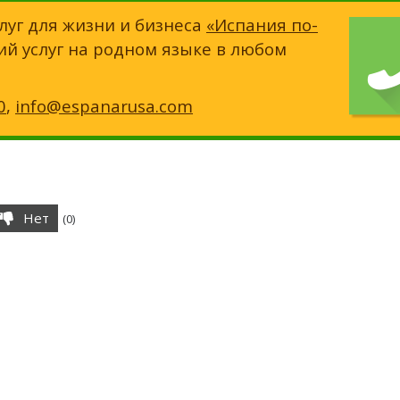
луг для жизни и бизнеса
«Испания по-
ий услуг на родном языке в любом
0
,
info@espanarusa.com
Нет
(
0
)