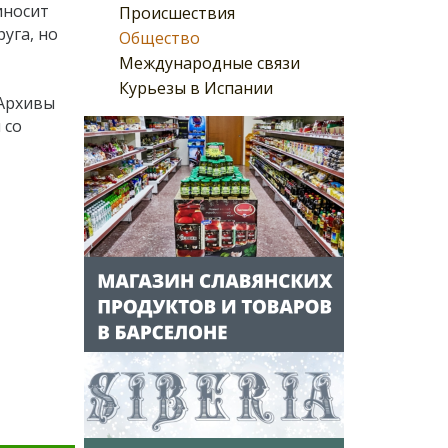
иносит
Происшествия
уга, но
Общество
Международные связи
Курьезы в Испании
Архивы
 со