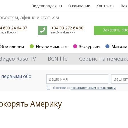
Видеопродакшн
О компании
Контакты
Вак
4 690 24 64 87
+34 93 272 64 90
Заказать зв
пт, в России
пн-сб. в Испании
Объявления
Недвижимость
Экскурсии
Магази
Видео Ruso.TV
BCN life
Сервис на немецк
е первыми обо
Я согласен с
пользовательским соглашением
окорять Америку