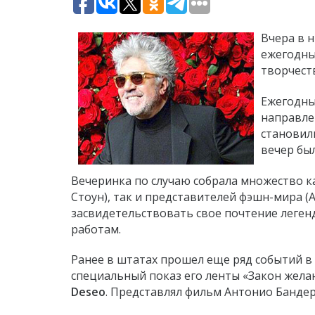
Вчера в 
ежегодны
творчест
Ежегодн
направле
становили
вечер бы
Вечеринка по случаю собрала множество ка
Стоун), так и представителей фэшн-мира (
засвидетельствовать свое почтение леген
работам.
Ранее в штатах прошел еще ряд событий в
специальный показ его ленты «Закон жела
Deseo
. Представлял фильм Антонио Бандер