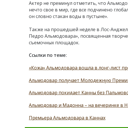
Актер не преминул отметить, что Альмодо
нечто свое в мир, где все подчинено глоба
он словно стакан воды в пустыне».
Также на прошедшей неделе в Лос-Анджел
Педро Альмодовара», посвященная творче
съемочных площадок.
Ссылки по теме:
«Кожа» Альмодовара вошла в лонг-лист пр
Альмодовар получает Молодежную Преми
Альмодовар покидает Канны без Пальмов
Альмодовар и Мадонна – на вечеринке в 
Премьера Альмодовара в Каннах