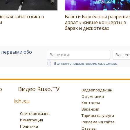
еская забастовка в
Власти Барселоны разреши
и
давать живые концерты в
барах и дискотеках
е первыми обо
Я согласен с
пользовательским соглашением
о
Видео Ruso.TV
Видеопродакшн
О компании
Ish.su
Контакты
Вакансии
Светская жизнь
Тарифы на услуги
Иммиграция
Реклама на сайте
Политика
Отзывы