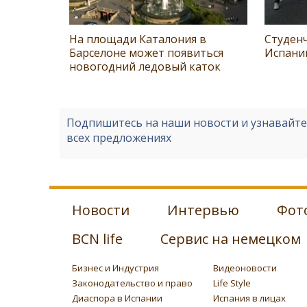
На площади Каталония в
Студенч
Барселоне может появиться
Испани
новогодний ледовый каток
Подпишитесь на наши новости и узнавайт
всех предложениях
Новости
Интервью
Фот
BCN life
Сервис на немецком
Бизнес и Индустрия
Видеоновости
Законодательство и право
Life Style
Диаспора в Испании
Испания в лицах