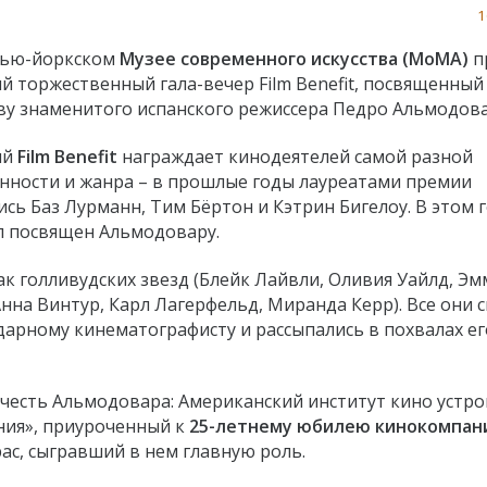
1
нью-йоркском
Музее современного искусства (MoMA)
п
й торжественный гала-вечер Film Benefit, посвященный
ву знаменитого испанского режиссера Педро Альмодова
ый
Film Benefit
награждает кинодеятелей самой разной
нности и жанра – в прошлые годы лауреатами премии
сь Баз Лурманн, Тим Бёртон и Кэтрин Бигелоу. В этом 
л посвящен Альмодовару.
к голливудских звезд (Блейк Лайвли, Оливия Уайлд, Эм
Анна Винтур, Карл Лагерфельд, Миранда Керр). Все они
дарному кинематографисту и рассыпались в похвалах ег
 честь Альмодовара: Американский институт кино устро
ния», приуроченный к
25-летнему юбилею кинокомпани
ас, сыгравший в нем главную роль.