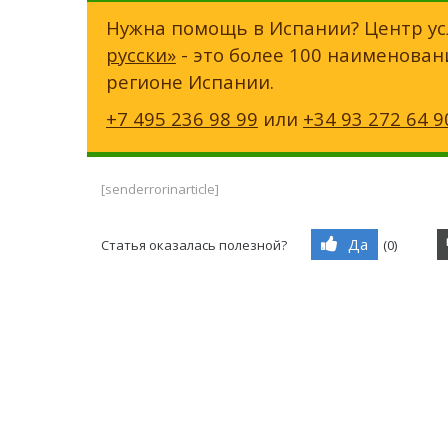
Нужна помощь в Испании? Центр ус
русски»
- это более 100 наименован
регионе Испании.
+7 495 236 98 99
или
+34 93 272 64 9
[senderrorinarticle]
Да
Статья оказалась полезной?
(
0
)