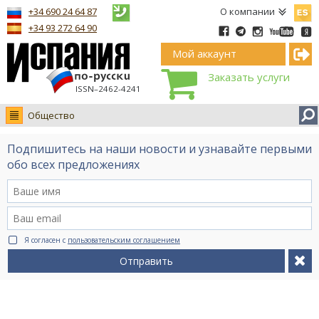
Españ
+34 690 24 64 87
О компании
+34 93 272 64 90
Мой аккаунт
Заказать услуги
ISSN–2462-4241
Общество
Новости
Подпишитесь на наши новости и узнавайте первыми
Интервью
обо всех предложениях
Фото
Видео Ruso.TV
BCN life
Я согласен с
пользовательским соглашением
Сервис на немецком
Отправить