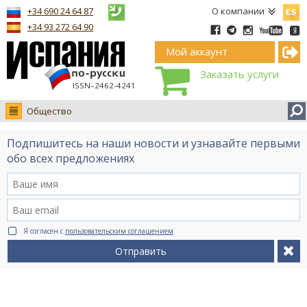
Españ
+34 690 24 64 87
О компании
+34 93 272 64 90
Мой аккаунт
Заказать услуги
ISSN–2462-4241
Общество
Новости
Подпишитесь на наши новости и узнавайте первыми
Интервью
обо всех предложениях
Фото
Видео Ruso.TV
BCN life
Я согласен с
пользовательским соглашением
Сервис на немецком
Отправить