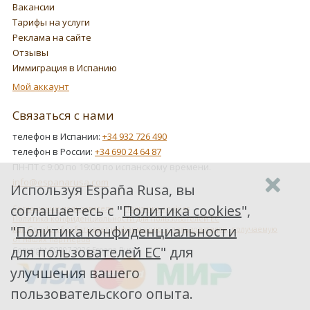
Вакансии
Тарифы на услуги
Реклама на сайте
Отзывы
Иммиграция в Испанию
Мой аккаунт
Связаться с нами
телефон в Испании:
+34 932 726 490
телефон в России:
+34 690 24 64 87
ПН-ПТ с 9:00 по 19:00 по испанскому времени.
info@espanarusa.com
Используя España Rusa, вы
соглашаетесь с "
Политика cookies
",
Соглашение пользователя
Политика cookies
Политика конфиденциальности для пользователей ЕС
"
Политика конфиденциальности
Как Google обрабатывает информацию о пользователях, получаемую
от наших партнеров
для пользователей ЕС
" для
Copyright ©2007-2026 Espana Rusa
улучшения вашего
пользовательского опыта.