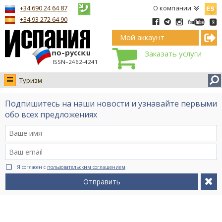
Españ
+34 690 24 64 87
О компании
+34 93 272 64 90
Мой аккаунт
Заказать услуги
ISSN–2462-4241
Туризм
Новости
Подпишитесь на наши новости и узнавайте первыми
Интервью
обо всех предложениях
Фото
Видео Ruso.TV
BCN life
Я согласен с
пользовательским соглашением
Сервис на немецком
Отправить