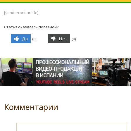
[senderrorinarticle]
Статья оказалась полезной?
Да
Нет
(
0
)
(
0
)
Комментарии