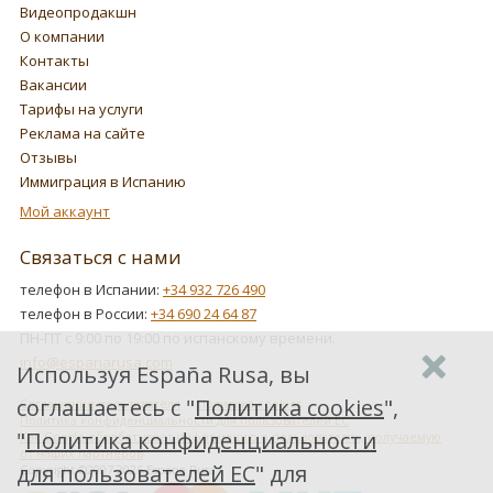
Видеопродакшн
О компании
Контакты
Вакансии
Тарифы на услуги
Реклама на сайте
Отзывы
Иммиграция в Испанию
Мой аккаунт
Связаться с нами
телефон в Испании:
+34 932 726 490
телефон в России:
+34 690 24 64 87
ПН-ПТ с 9:00 по 19:00 по испанскому времени.
info@espanarusa.com
Используя España Rusa, вы
соглашаетесь с "
Политика cookies
",
Соглашение пользователя
Политика cookies
Политика конфиденциальности для пользователей ЕС
"
Политика конфиденциальности
Как Google обрабатывает информацию о пользователях, получаемую
от наших партнеров
для пользователей ЕС
" для
Copyright ©2007-2026 Espana Rusa