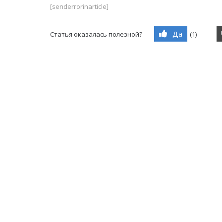
[senderrorinarticle]
Да
Статья оказалась полезной?
(
1
)