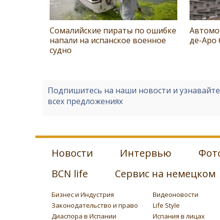
Сомалийские пираты по ошибке
Автомо
напали на испанское военное
де-Аро 
судно
Подпишитесь на наши новости и узнавайт
всех предложениях
Новости
Интервью
Фот
BCN life
Сервис на немецком
Бизнес и Индустрия
Видеоновости
Законодательство и право
Life Style
Диаспора в Испании
Испания в лицах