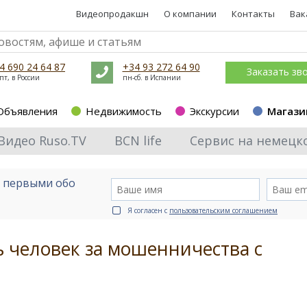
Видеопродакшн
О компании
Контакты
Вак
4 690 24 64 87
+34 93 272 64 90
Заказать зв
пт, в России
пн-сб. в Испании
Объявления
Недвижимость
Экскурсии
Магази
Видео Ruso.TV
BCN life
Сервис на немецк
е первыми обо
Я согласен с
пользовательским соглашением
 человек за мошенничества с