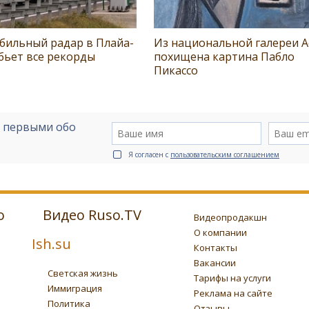
бильный радар в Плайа-
Из национальной галереи 
бьет все рекорды
похищена картина Пабло
Пикассо
е первыми обо
Я согласен с
пользовательским соглашением
о
Видео Ruso.TV
Видеопродакшн
О компании
Ish.su
Контакты
Вакансии
Светская жизнь
Тарифы на услуги
Иммиграция
Реклама на сайте
Политика
Отзывы