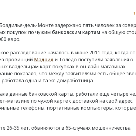
1
 Боадилья-дель-Монте задержано пять человек за сове
ых покупок по чужим
банковским картам
на общую сто
000 евро.
кое расследование началось в июне 2011 года, когда от
из провинций
Мадрид
и Толедо поступили заявления о
ных владельцам карт покупках в он-лайн магазинах.
вание показало, что между заявителями есть общее звен
х работала одна и та же домработница.
ала данные банковской карты, работали еще четыре че
т-магазине по чужой карте с доставкой на свой адрес.
бильные телефоны, портативные компьютеры, которые
те 26-35 лет, обвиняются в 65-случаях мошенничества.