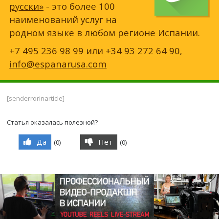
русски»
- это более 100
наименований услуг на
родном языке в любом регионе Испании.
+7 495 236 98 99
или
+34 93 272 64 90
,
info@espanarusa.com
[senderrorinarticle]
Статья оказалась полезной?
Да
Нет
(
0
)
(
0
)