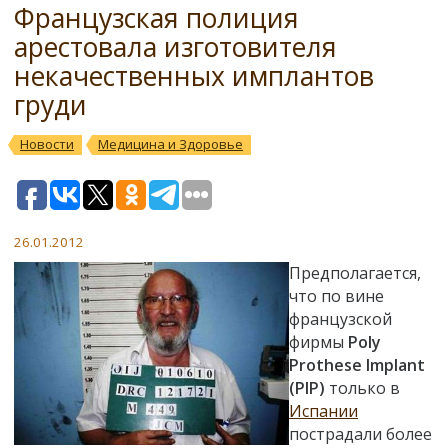
Французская полиция
арестовала изготовителя
некачественных имплантов
груди
Новости
Медицина и Здоровье
26.01.2012
Предполагается,
что по вине
французской
фирмы
Poly
Prothese Implant
(PIP)
только в
Испании
пострадали более