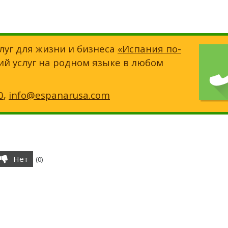
луг для жизни и бизнеса
«Испания по-
ий услуг на родном языке в любом
0
,
info@espanarusa.com
Нет
(
0
)