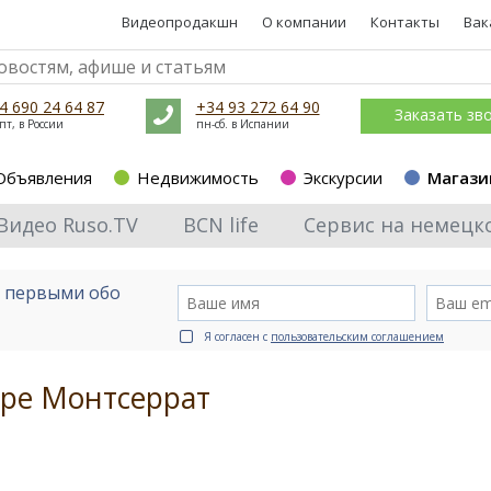
Видеопродакшн
О компании
Контакты
Вак
4 690 24 64 87
+34 93 272 64 90
Заказать зв
пт, в России
пн-сб. в Испании
Объявления
Недвижимость
Экскурсии
Магази
Видео Ruso.TV
BCN life
Сервис на немецк
е первыми обо
Я согласен с
пользовательским соглашением
оре Монтсеррат