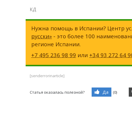
КД
Нужна помощь в Испании? Центр ус
русски»
- это более 100 наименован
регионе Испании.
+7 495 236 98 99
или
+34 93 272 64 9
[senderrorinarticle]
Да
Статья оказалась полезной?
(
0
)