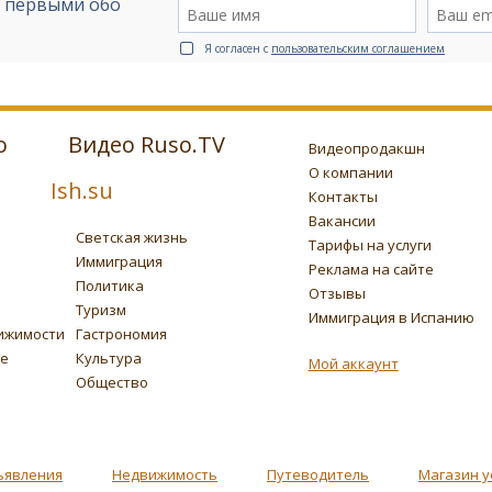
е первыми обо
Я согласен с
пользовательским соглашением
о
Видео Ruso.TV
Видеопродакшн
О компании
Ish.su
Контакты
Вакансии
Светская жизнь
Тарифы на услуги
Иммиграция
Реклама на сайте
Политика
Отзывы
Туризм
Иммиграция в Испанию
ижимости
Гастрономия
ье
Культура
Мой аккаунт
Общество
ъявления
Недвижимость
Путеводитель
Магазин у