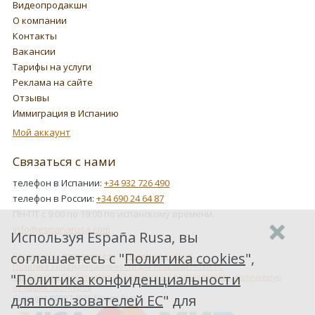
Видеопродакшн
О компании
Контакты
Вакансии
Тарифы на услуги
Реклама на сайте
Отзывы
Иммиграция в Испанию
Мой аккаунт
Связаться с нами
телефон в Испании:
+34 932 726 490
телефон в России:
+34 690 24 64 87
ПН-ПТ с 9:00 по 19:00 по испанскому времени.
info@espanarusa.com
Используя España Rusa, вы
соглашаетесь с "
Политика cookies
",
Соглашение пользователя
Политика cookies
Политика конфиденциальности для пользователей ЕС
"
Политика конфиденциальности
Как Google обрабатывает информацию о пользователях, получаемую
от наших партнеров
для пользователей ЕС
" для
Copyright ©2007-2026 Espana Rusa