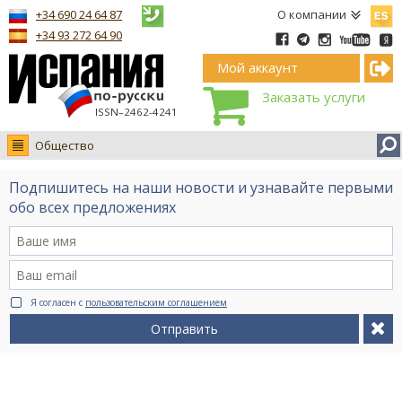
Españ
+34 690 24 64 87
О компании
+34 93 272 64 90
Мой аккаунт
Заказать услуги
ISSN–2462-4241
Общество
Новости
Подпишитесь на наши новости и узнавайте первыми
Интервью
обо всех предложениях
Фото
Видео Ruso.TV
BCN life
Я согласен с
пользовательским соглашением
Сервис на немецком
Отправить