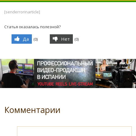
[senderrorinarticle]
Статья оказалась полезной?
Да
Нет
(
0
)
(
0
)
Комментарии