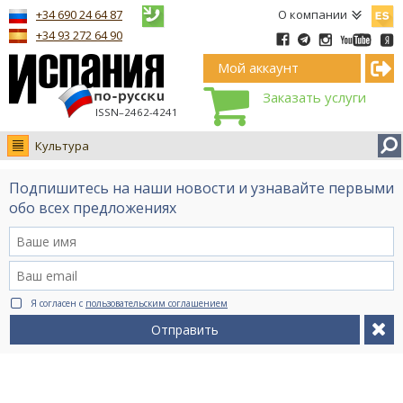
Españ
+34 690 24 64 87
О компании
+34 93 272 64 90
Мой аккаунт
Заказать услуги
ISSN–2462-4241
Культура
Новости
Подпишитесь на наши новости и узнавайте первыми
Интервью
обо всех предложениях
Фото
Видео Ruso.TV
BCN life
Я согласен с
пользовательским соглашением
Сервис на немецком
Отправить