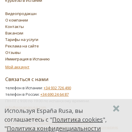
Курьезы в Испании
Видеопродакшн
О компании
Контакты
Вакансии
Тарифы на услуги
Реклама на сайте
Отзывы
Иммиграция в Испанию
Мой аккаунт
Связаться с нами
телефон в Испании:
+34 932 726 490
телефон в России:
+34 690 24 64 87
ПН-ПТ с 9:00 по 19:00 по испанскому времени.
info@espanarusa.com
Используя España Rusa, вы
соглашаетесь с "
Политика cookies
",
Соглашение пользователя
Политика cookies
Политика конфиденциальности для пользователей ЕС
"
Политика конфиденциальности
Как Google обрабатывает информацию о пользователях, получаемую
от наших партнеров