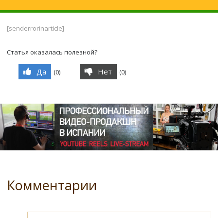
[senderrorinarticle]
Статья оказалась полезной?
Да
Нет
(
0
)
(
0
)
Комментарии