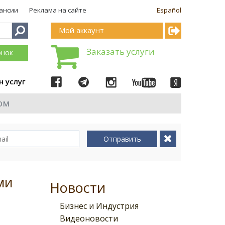
ансии
Реклама на сайте
Español
Мой аккаунт
Заказать услуги
онок
н услуг
ом
Отправить
ми
Новости
Бизнес и Индустрия
Видеоновости