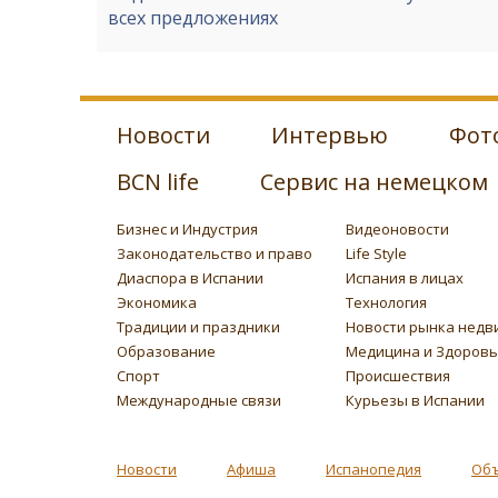
всех предложениях
Новости
Интервью
Фот
BCN life
Сервис на немецком
Бизнес и Индустрия
Видеоновости
Законодательство и право
Life Style
Диаспора в Испании
Испания в лицах
Экономика
Технология
Традиции и праздники
Новости рынка недв
Образование
Медицина и Здоров
Спорт
Происшествия
Международные связи
Курьезы в Испании
Новости
Афиша
Испанопедия
Об