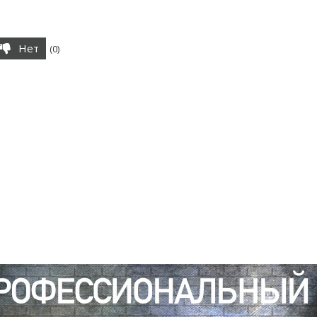
Нет
(
0
)