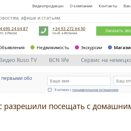
Видеопродакшн
О компании
Контакты
Вак
4 690 24 64 87
+34 93 272 64 90
Заказать зв
пт, в России
пн-сб. в Испании
Объявления
Недвижимость
Экскурсии
Магази
Видео Ruso.TV
BCN life
Сервис на немецк
е первыми обо
Я согласен с
пользовательским соглашением
ес разрешили посещать с домашни