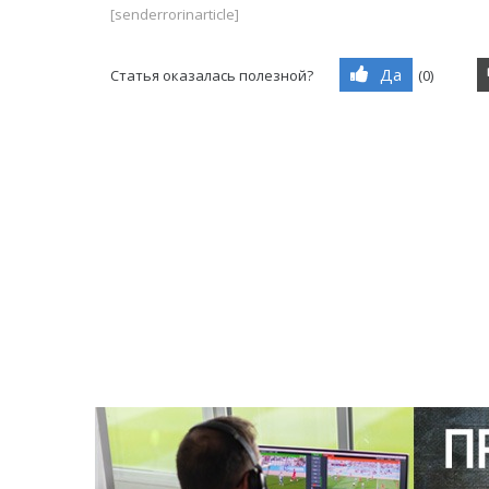
[senderrorinarticle]
Да
Статья оказалась полезной?
(
0
)