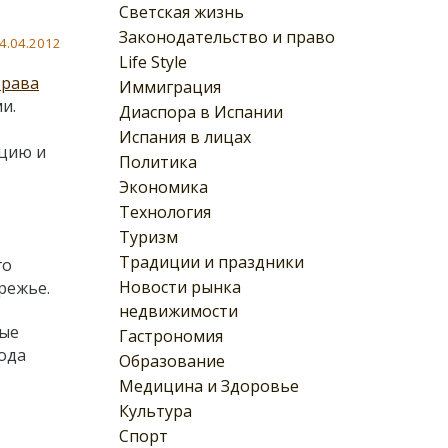
Светская жизнь
Законодательство и право
4.04.2012
Life Style
Брава
Иммиграция
и.
Диаспора в Испании
Испания в лицах
ицию и
Политика
Экономика
Технология
Туризм
Традиции и праздники
го
Новости рынка
режье.
недвижимости
рые
Гастрономия
ода
Образование
Медицина и Здоровье
Культура
Спорт