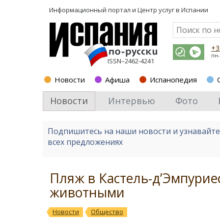
Информационный портал и
Центр услуг в Испании
+3
пн-
ISSN–2462-4241
Новости
Афиша
Испанопедия
Новости
Интервью
Фото
Подпишитесь на наши новости и узнавайт
всех предложениях
Пляж в Кастель-д’Эмпури
животными
Новости
Общество