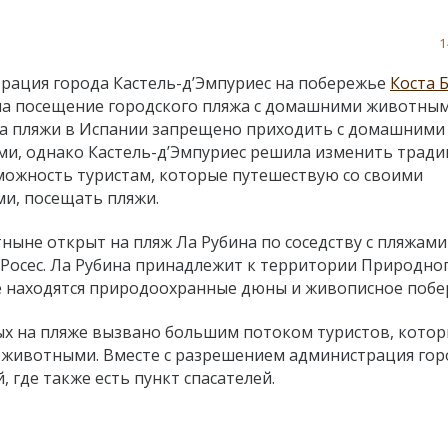
1
рация города Кастель-д’Эмпуриес на побережье
Коста 
а посещение городского пляжа с домашними животным
а пляжи в Испании запрещено приходить с домашними
и, однако Кастель-д’Эмпуриес решила изменить трад
можность туристам, которые путешествую со своими
и, посещать пляжи.
тныне открыт на пляж Ла Рубина по соседству с пляжами
 Росес. Ла Рубина принадлежит к территории Природно
де находятся природоохранные дюны и живописное побе
х на пляже вызвано большим потоком туристов, кото
 животными. Вместе с разрешением администрация гор
 где также есть пункт спасателей.