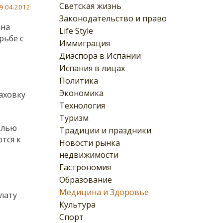
Светская жизнь
9.04.2012
Законодательство и право
нна
Life Style
рьбе с
Иммиграция
Диаспора в Испании
Испания в лицах
Политика
т
Экономика
аховку
Технология
Туризм
елью
Традиции и праздники
тся к
Новости рынка
недвижимости
Гастрономия
Образование
Медицина и Здоровье
лату
Культура
Спорт