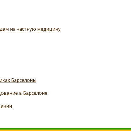
одам на частную медицину
иках Барселоны
дование в Барселоне
пании