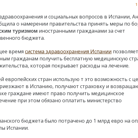
1
здравоохранения и социальных вопросов в Испании, А
бщила о намерении правительства принять меры по бо
ским туризмом
иностранными гражданами за счет
твенного бюджета.
щее время
система здравоохранения Испании
позволяе
ным гражданам получить бесплатную медицинскую стр
 жительства, которая покрывает расходы на лечение.
ей европейских стран использую т это возможность с ц
 приезжают в Испанию, получают страховку и возвращаю
ховке граждане имеют право получить медицинское
 лечение при этом обязано оплатить министерство
панского бюджета было потрачено до 1 млрд евро на оп
лы Испании.