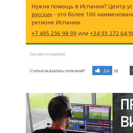
Нужна помощь в Испании? Центр ус
русски»
- это более 100 наименован
регионе Испании.
+7 495 236 98 99
или
+34 93 272 64 9
[senderrorinarticle]
Да
Статья оказалась полезной?
(
0
)