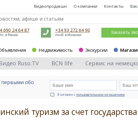
Видеопродакшн
О компании
Контакты
Вак
4 690 24 64 87
+34 93 272 64 90
Заказать зв
пт, в России
пн-сб. в Испании
Объявления
Недвижимость
Экскурсии
Магази
Видео Ruso.TV
BCN life
Сервис на немецк
е первыми обо
Я согласен с
пользовательским соглашением
инский туризм за счет государства