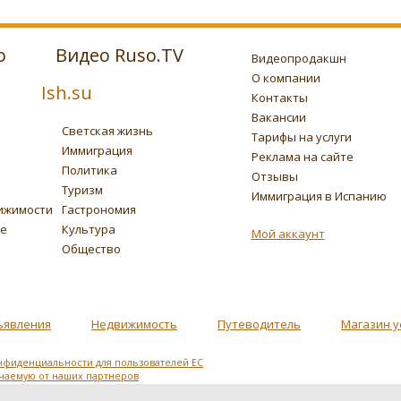
о
Видео Ruso.TV
Видеопродакшн
О компании
Ish.su
Контакты
Вакансии
Светская жизнь
Тарифы на услуги
Иммиграция
Реклама на сайте
Политика
Отзывы
Туризм
Иммиграция в Испанию
ижимости
Гастрономия
ье
Культура
Мой аккаунт
Общество
ъявления
Недвижимость
Путеводитель
Магазин у
нфиденциальности для пользователей ЕС
учаемую от наших партнеров