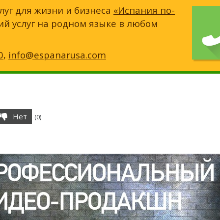
луг для жизни и бизнеса
«Испания по-
ий услуг на родном языке в любом
0
,
info@espanarusa.com
Нет
(
0
)