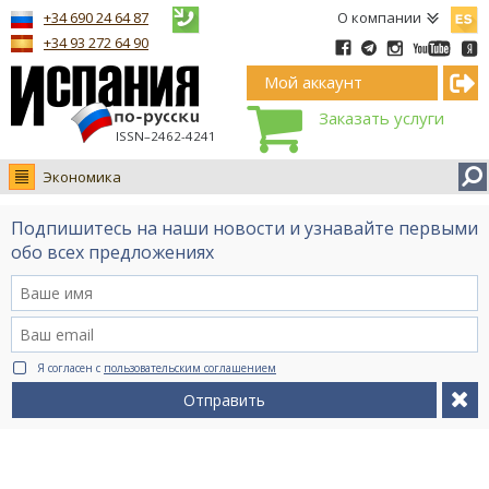
Españ
+34 690 24 64 87
О компании
+34 93 272 64 90
Мой аккаунт
Заказать услуги
ISSN–2462-4241
Экономика
Новости
Подпишитесь на наши новости и узнавайте первыми
Интервью
обо всех предложениях
Фото
Видео Ruso.TV
BCN life
Я согласен с
пользовательским соглашением
Сервис на немецком
Отправить