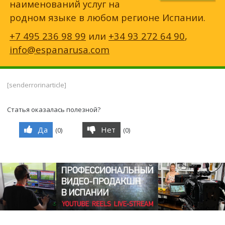
наименований услуг на
родном языке в любом регионе Испании.
+7 495 236 98 99
или
+34 93 272 64 90
,
info@espanarusa.com
[senderrorinarticle]
Статья оказалась полезной?
Да
Нет
(
0
)
(
0
)