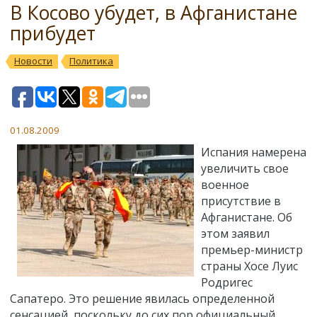
В Косово убудет, в Афганистане
прибудет
Новости
Политика
01.08.2009
Испания намерена
увеличить свое
военное
присутствие в
Афганистане. Об
этом заявил
премьер-министр
страны Хосе Луис
Родригес
Сапатеро. Это решение явилась определенной
сенсацией, поскольку до сих пор официальный