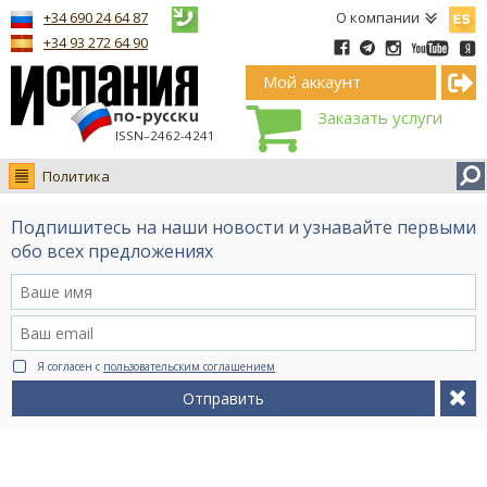
Españ
+34 690 24 64 87
О компании
+34 93 272 64 90
Мой аккаунт
Заказать услуги
ISSN–2462-4241
Политика
Новости
Подпишитесь на наши новости и узнавайте первыми
Интервью
обо всех предложениях
Фото
Видео Ruso.TV
BCN life
Я согласен с
пользовательским соглашением
Сервис на немецком
Отправить