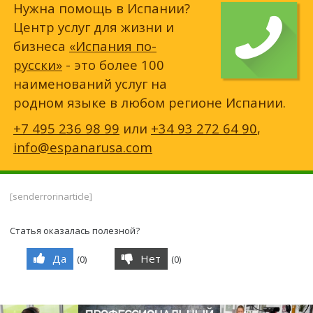
Нужна помощь в Испании?
Центр услуг для жизни и
бизнеса
«Испания по-
русски»
- это более 100
наименований услуг на
родном языке в любом регионе Испании.
+7 495 236 98 99
или
+34 93 272 64 90
,
info@espanarusa.com
[senderrorinarticle]
Статья оказалась полезной?
Да
Нет
(
0
)
(
0
)