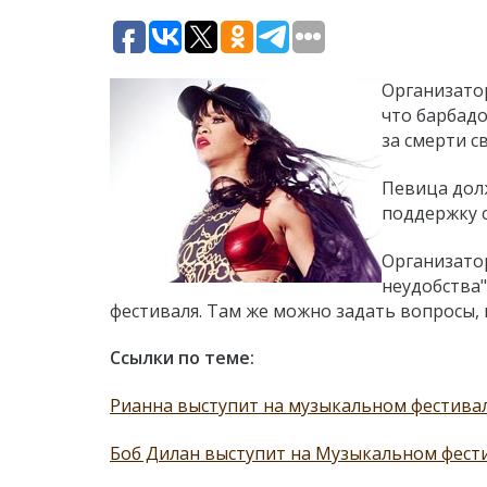
Организатор
что барбадо
за смерти с
Певица долж
поддержку с
Организато
неудобства
фестиваля. Там же можно задать вопросы,
Ссылки по теме:
Рианна выступит на музыкальном фестивале
Боб Дилан выступит на Музыкальном фести