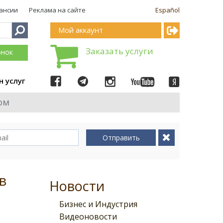
ансии
Реклама на сайте
Español
Мой аккаунт
Заказать услуги
онок
н услуг
ом
Отправить
в
Новости
Бизнес и Индустрия
Видеоновости