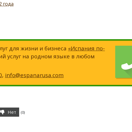
2 года
луг для жизни и бизнеса
«Испания по-
ий услуг на родном языке в любом
0
,
info@espanarusa.com
Нет
(
0
)