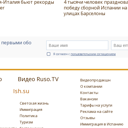
я-Италия бьют рекорды
4 тысячи человек празднов
ter
победу сборной Испании на
улицах Барселоны
е первыми обо
Я согласен с
пользовательским соглашением
о
Видео Ruso.TV
Видеопродакшн
О компании
Ish.su
Контакты
Вакансии
Светская жизнь
Тарифы на услуги
Иммиграция
Реклама на сайте
Политика
Отзывы
Туризм
Иммиграция в Испанию