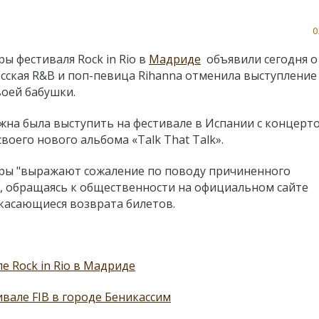
0
ы фестиваля Rock in Rio в
Мадриде
объявили сегодня о
cская R&B и поп-певица Rihanna отменила выступление 
воей бабушки.
на была выступить на фестивале в Испании с концерт
воего нового альбома «Talk That Talk».
ры "выражают сожаление по поводу причиненного
", обращаясь к общественности на официальном сайте
 касающиеся возврата билетов.
 Rock in Rio в Мадриде
вале FIB в городе Беникассим