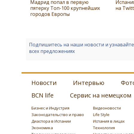
Мадрид попал в первую
Испани
пятерку Топ-100 крупнейших
на Twit
городов Европы
Подпишитесь на наши новости и узнавайт
всех предложениях
Новости
Интервью
Фот
BCN life
Сервис на немецком
Бизнес и Индустрия
Видеоновости
Законодательство и право
Life Style
Диаспора в Испании
Испания в лицах
Экономика
Технология