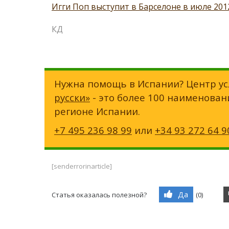
Игги Поп выступит в Барселоне в июле 201
КД
Нужна помощь в Испании? Центр ус
русски»
- это более 100 наименован
регионе Испании.
+7 495 236 98 99
или
+34 93 272 64 9
[senderrorinarticle]
Да
Статья оказалась полезной?
(
0
)