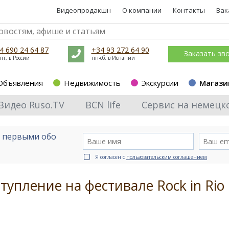
Видеопродакшн
О компании
Контакты
Вак
4 690 24 64 87
+34 93 272 64 90
Заказать зв
пт, в России
пн-сб. в Испании
Объявления
Недвижимость
Экскурсии
Магази
Видео Ruso.TV
BCN life
Сервис на немецк
е первыми обо
Я согласен с
пользовательским соглашением
тупление на фестивале Rock in Rio 